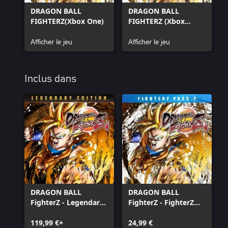
DRAGON BALL
DRAGON BALL
FIGHTERZ(Xbox One)
FIGHTERZ (Xbox
Series X|S)
Afficher le jeu
Afficher le jeu
Inclus dans
DRAGON BALL
DRAGON BALL
FighterZ - Legendary
FighterZ - FighterZ
Edition(Xbox Series
Pass 2
X|S & Xbox One)
119,99 €+
24,99 €