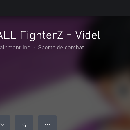
L FighterZ - Videl
inment Inc.
•
Sports de combat
● ● ●