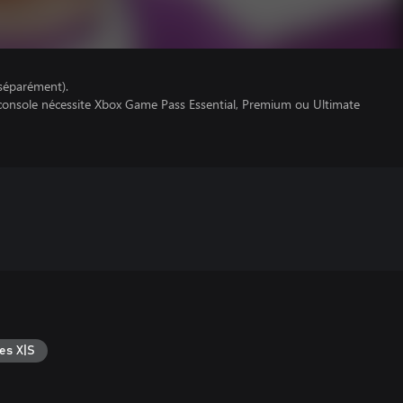
séparément).
 console nécessite Xbox Game Pass Essential, Premium ou Ultimate
es X|S