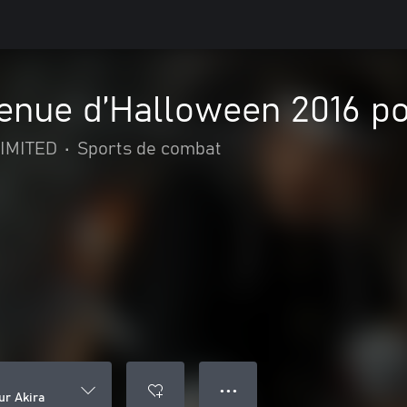
nue d’Halloween 2016 po
IMITED
•
Sports de combat
● ● ●
r Akira