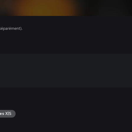
séparément).
es X|S