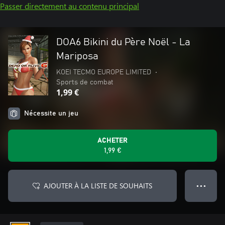
Passer directement au contenu principal
DOA6 Bikini du Père Noël - La
Mariposa
KOEI TECMO EUROPE LIMITED
•
Sports de combat
1,99 €
Nécessite un jeu
ACHETER
1,99 €
AJOUTER À LA LISTE DE SOUHAITS
● ● ●