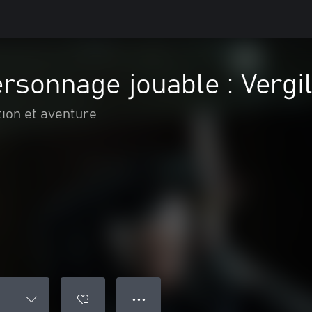
rsonnage jouable : Vergi
tion et aventure
● ● ●