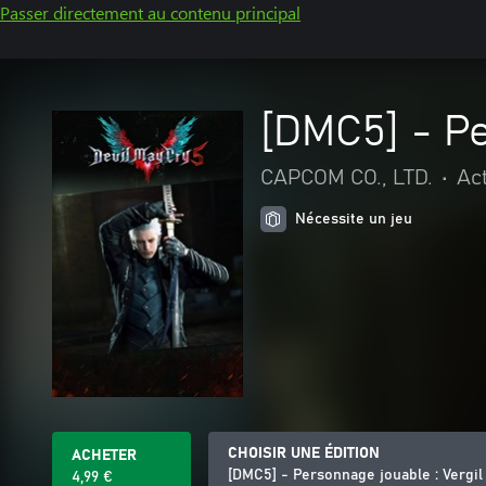
Passer directement au contenu principal
[DMC5] - Pe
CAPCOM CO., LTD.
•
Ac
Nécessite un jeu
CHOISIR UNE ÉDITION
ACHETER
[DMC5] - Personnage jouable : Vergil
4,99 €