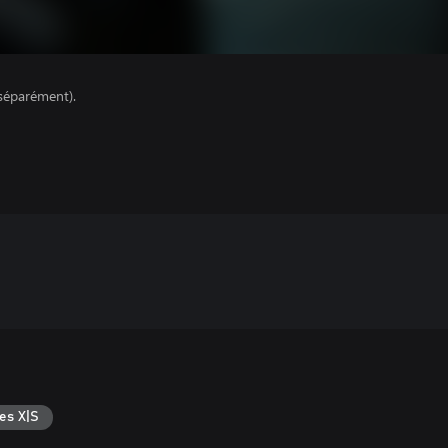
séparément).
es X|S