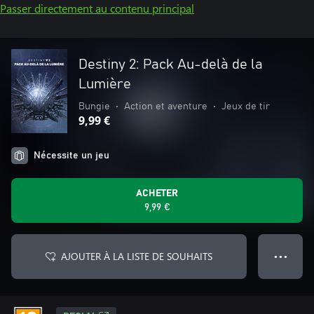
Passer directement au contenu principal
Destiny 2: Pack Au-delà de la
Lumière
Bungie
•
Action et aventure
•
Jeux de tir
9,99 €
Nécessite un jeu
ACHETER
9,99 €
AJOUTER À LA LISTE DE SOUHAITS
● ● ●