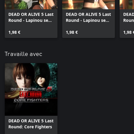
DEAD OR ALIVE 5 Last
DEAD OR ALIVE 5 Last
DEAD
Round - Lapinou sexy
Round - Lapinou sexy
Roun
Nyotengu
Kasumi
Mari
1,98 €
1,98 €
1,98 
Travaille avec
DEAD OR ALIVE 5 Last
Round: Core Fighters