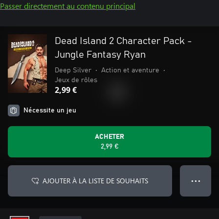
Passer directement au contenu principal
Dead Island 2 Character Pack -
Jungle Fantasy Ryan
Deep Silver
•
Action et aventure
•
Jeux de rôles
2,99 €
Nécessite un jeu
ACHETER
2,99 €
AJOUTER À LA LISTE DE SOUHAITS
● ● ●