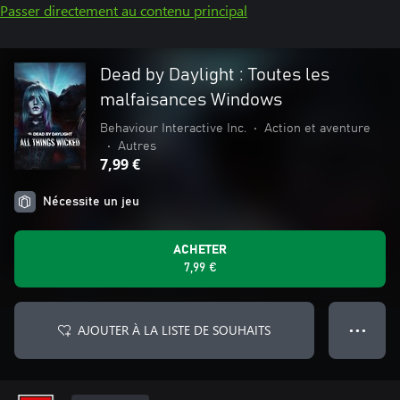
Passer directement au contenu principal
Dead by Daylight : Toutes les
malfaisances Windows
Behaviour Interactive Inc.
•
Action et aventure
•
Autres
7,99 €
Nécessite un jeu
ACHETER
7,99 €
AJOUTER À LA LISTE DE SOUHAITS
● ● ●