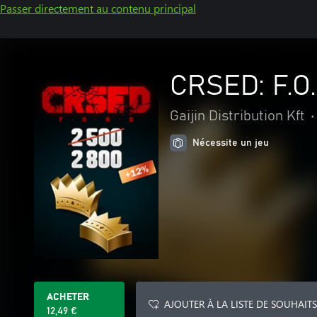
Passer directement au contenu principal
CRSED: F.O
Gaijin Distribution Kft
•
Nécessite un jeu
ACHETER
AJOUTER À LA LISTE DE SOUHAITS
12,49 €