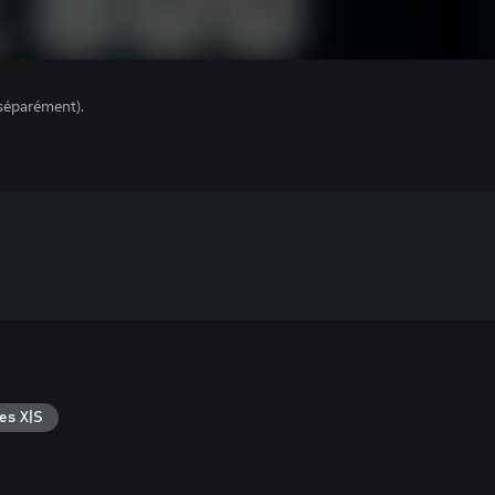
séparément).
es X|S