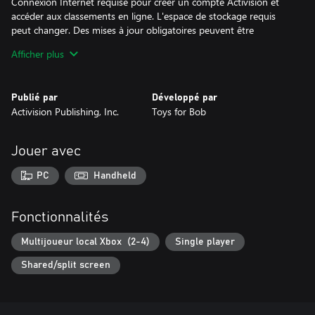
Connexion Internet requise pour créer un compte Activision et
accéder aux classements en ligne. L'espace de stockage requis
peut changer. Des mises à jour obligatoires peuvent être
nécessaires pour jouer. Activision ne fait aucune garantie en ce
Afficher plus
qui concerne la disponibilité des fonctions en ligne et peut les
modifier ou les interrompre à sa discrétion après un
avertissement préalable. En utilisant ce logiciel, vous acceptez les
Publié par
Développé par
termes du Contrat de Licence & de Service, ainsi que la Politique
Activision Publishing, Inc.
Toys for Bob
de confidentialité disponibles à l'adresse
support.activision.com/license.
Jouer avec
© 2020-2021 Activision Publishing, Inc. ACTIVISION, CRASH et
CRASH BANDICOOT sont des marques d'Activision Publishing,
PC
Handheld
Inc. Toutes les autres marques et tous les autres noms de
marque appartiennent à leurs propriétaires respectifs.
Fonctionnalités
Multijoueur local Xbox (2-4)
Single player
Shared/split screen