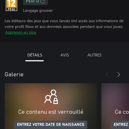
PEGI 12
Langage grossier
Les éditeurs des jeux que vous lancez ont accès aux informations de
votre profil Xbox et aux données associées pendant que vous jouez.
Apprenez-en plus
DÉTAILS
AVIS
AUTRES
Galerie
Ce contenu est verrouillé
Ce co
ENTREZ VOTRE DATE DE NAISSANCE
ENTREZ