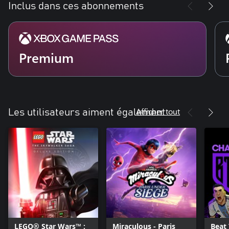
Inclus dans ces abonnements
Premium
Afficher tout
Les utilisateurs aiment également
LEGO® Star Wars™ :
Miraculous - Paris
Beat