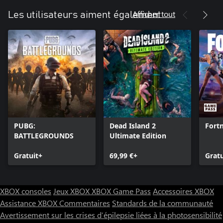
Afficher tout
Les utilisateurs aiment également
PUBG:
Dead Island 2
Fortn
BATTLEGROUNDS
Ultimate Edition
Gratuit+
69,99 €+
Gratu
XBOX consoles
Jeux XBOX
XBOX Game Pass
Accessoires XBOX
Assistance XBOX
Commentaires
Standards de la communauté
Avertissement sur les crises d’épilepsie liées à la photosensibilité