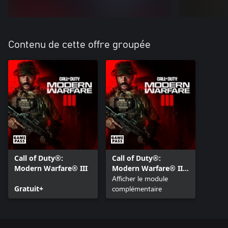
Contenu de cette offre groupée
Call of Duty®:
Call of Duty®:
Modern Warfare® III
Modern Warfare® III
- Pack de Contenu 1
Afficher le module
Gratuit+
complémentaire