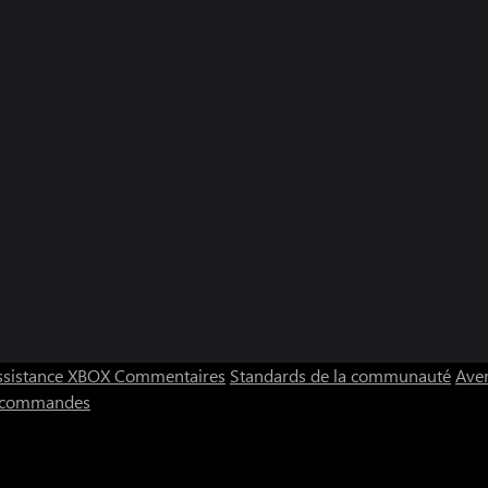
ssistance XBOX
Commentaires
Standards de la communauté
Aver
s commandes