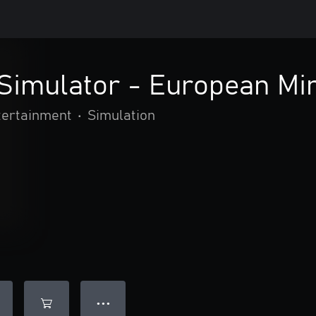
 Simulator - European Mi
tertainment
•
Simulation
● ● ●