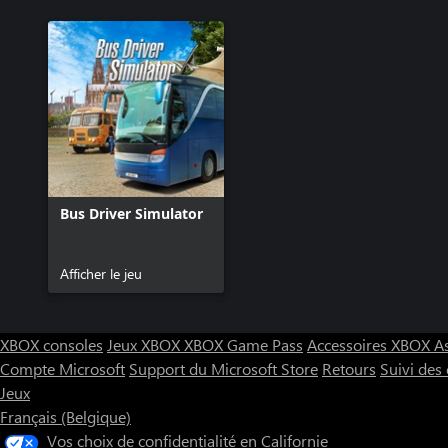
Bus Driver Simulator
Afficher le jeu
XBOX consoles
Jeux XBOX
XBOX Game Pass
Accessoires XBOX
A
Compte Microsoft
Support du Microsoft Store
Retours
Suivi de
Jeux
Français (Belgique)
Vos choix de confidentialité en Californie