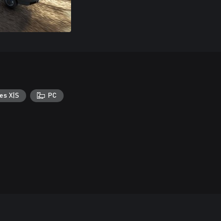
es X|S
PC