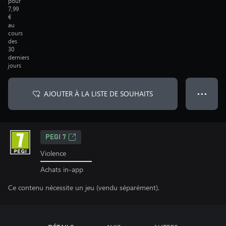
pour
7,99
€
au
cours
des
30
derniers
jours
AJOUTER À LA LISTE DE SOUHAITS
● ● ●
PEGI 7
Violence
Achats in-app
Ce contenu nécessite un jeu (vendu séparément).