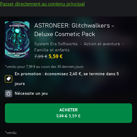
Passer directement au contenu principal
ASTRONEER: Glitchwalkers -
Deluxe Cosmetic Pack
System Era Softworks
•
Action et aventure
•
Famille et enfants
7,99 €
5,59 €
*vendu pour 7,99 € au cours des 30 derniers jours
En promotion : économisez 2,40 €, se termine dans 5
jours
Nécessite un jeu
ACHETER
7,99 €
5,59 €
*vendu