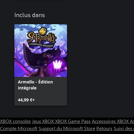
Inclus dans
Armello - Édition
intégrale
44,99 €+
XBOX consoles
Jeux XBOX
XBOX Game Pass
Accessoires XBOX
A
Compte Microsoft
Support du Microsoft Store
Retours
Suivi de