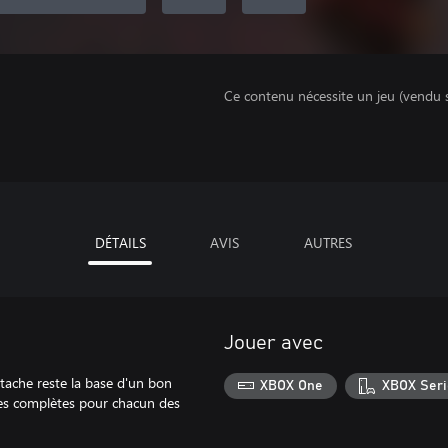
Ce contenu nécessite un jeu (vendu 
DÉTAILS
AVIS
AUTRES
Jouer avec
stache reste la base d'un bon
XBOX One
XBOX Seri
ues complètes pour chacun des