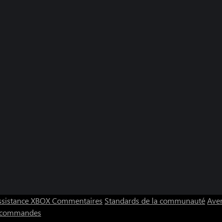
ssistance XBOX
Commentaires
Standards de la communauté
Aver
s commandes