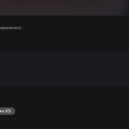
séparément).
es X|S