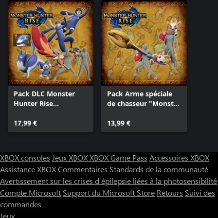
Pack DLC Monster
Pack Arme spéciale
Hunter Rise
de chasseur "Monstre
"Collection tout
en peluche"
mimi"
17,99 €
13,99 €
XBOX consoles
Jeux XBOX
XBOX Game Pass
Accessoires XBOX
Assistance XBOX
Commentaires
Standards de la communauté
Avertissement sur les crises d’épilepsie liées à la photosensibilité
Compte Microsoft
Support du Microsoft Store
Retours
Suivi des
commandes
Jeux