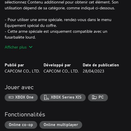
sélectionnez Contenu additionnel pour obtenir cet élément. Son
utilisation dépend de sa catégorie, comme indiqué ci-dessous.
- Pour utiliser une arme spéciale, rendez-vous dans le menu
Équipement spécial du coffre.
- Cette arme spéciale est uniquement compatible avec un
fusarbalète lourd.
- Les armes spéciales changent uniquement l'apparence de l'arme
Afficher plus
et ne modifient ni ses caractéristiques ni ses compétences.
*Ce contenu est aussi intégré dans un ou plusieurs packs.
Publié par
Développé par
Date de publication
Veuillez vérifier vos transactions précédentes pour éviter tout
CAPCOM CO., LTD.
CAPCOM CO., LTD.
28/04/2023
achat en double.
Jouer avec
XBOX One
XBOX Series X|S
PC
Fonctionnalités
Online co-op
Online multiplayer