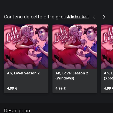
Afficher tout
Contenu de cette offre groupée
Ah, Love! Season 2
Ah, Love! Season 2
Ah, L
(Windows)
(Xbo
4,99 €
4,99 €
4,99 
Description