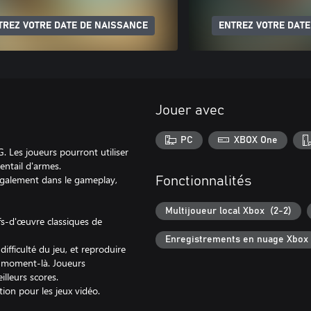
TREZ VOTRE DATE DE NAISSANCE
ENTREZ VOTRE DATE
Jouer avec
PC
XBOX One
. Les joueurs pourront utiliser
entail d'armes.
galement dans le gameplay,
Fonctionnalités
Multijoueur local Xbox (2-2)
s-d'œuvre classiques de
Enregistrements en nuage Xbox
ifficulté du jeu, et reproduire
e moment-là. Joueurs
lleurs scores.
tion pour les jeux vidéo.