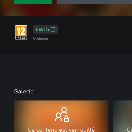
PEGI 12
Violence
Galerie
Ce contenu est verrouillé
C