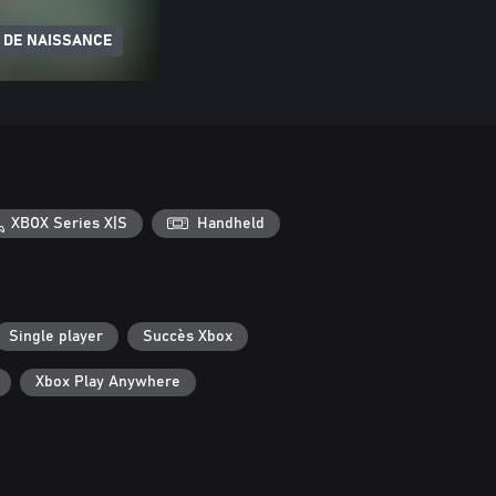
 DE NAISSANCE
XBOX Series X|S
Handheld
Single player
Succès Xbox
Xbox Play Anywhere