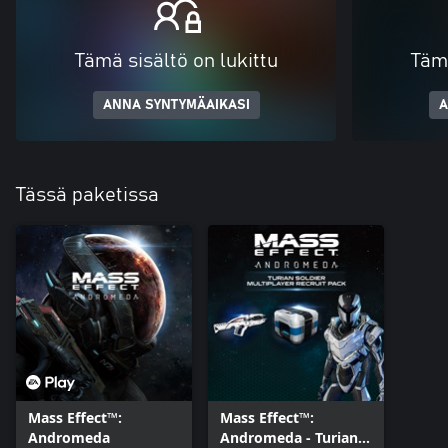
Tämä sisältö on lukittu
Tämä
ANNA SYNTYMÄAIKASI
A
Tässä paketissa
Mass Effect™:
Mass Effect™:
Andromeda
Andromeda - Turian