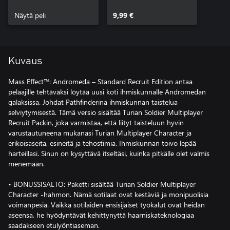
Soldier -
Näytä peli
moninpelialokaspake
9,99 €
tti
Kuvaus
Mass Effect™: Andromeda – Standard Recruit Edition antaa
pelaajille tehtäväksi löytää uusi koti ihmiskunnalle Andromedan
galaksissa. Johdat Pathfinderina ihmiskunnan taistelua
selviytymisestä. Tämä versio sisältää Turian Soldier Multiplayer
Recruit Packin, joka varmistaa, että liityt taisteluun hyvin
varustautuneena mukanasi Turian Multiplayer Character ja
erikoisaseita, esineitä ja tehostimia. Ihmiskunnan toivo lepää
harteillasi. Sinun on kysyttävä itseltäsi, kuinka pitkälle olet valmis
menemään.
• BONUSSISÄLTÖ: Paketti sisältää Turian Soldier Multiplayer
Character -hahmon. Nämä sotilaat ovat kestäviä ja monipuolisia
voimanpesiä. Vaikka sotilaiden ensisijaiset työkalut ovat heidän
aseensa, he hyödyntävät kehittynyttä haarniskateknologiaa
saadakseen etulyöntiaseman.