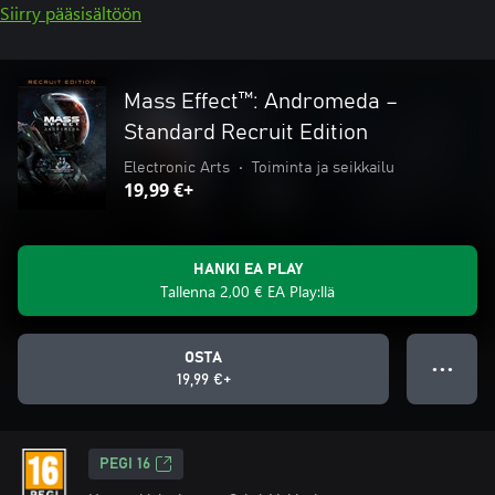
Siirry pääsisältöön
Mass Effect™: Andromeda –
Standard Recruit Edition
Electronic Arts
•
Toiminta ja seikkailu
19,99 €+
HANKI EA PLAY
Tallenna 2,00 € EA Play:llä
OSTA
● ● ●
19,99 €+
PEGI 16