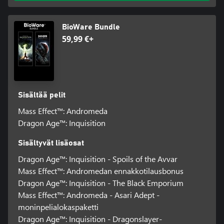
BioWare Bundle
59,99 €+
Sisältää pelit
Mass Effect™: Andromeda
Dragon Age™: Inquisition
Sisältyvät lisäosat
Dragon Age™: Inquisition - Spoils of the Avvar
Mass Effect™: Andromedan ennakkotilausbonus
Dragon Age™: Inquisition - The Black Emporium
Mass Effect™: Andromeda - Asari Adept -
moninpelialokaspaketti
Dragon Age™: Inquisition - Dragonslayer-