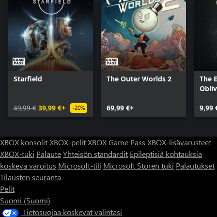
Starfield
The Outer Worlds 2
The E
Obli
- Del
49,99 €
39,99 €+
69,99 €+
Upgr
9,99 
-20%
XBOX konsolit
XBOX-pelit
XBOX Game Pass
XBOX-lisävarusteet
XBOX-tuki
Palaute
Yhteisön standardit
Epileptisiä kohtauksia
koskeva varoitus
Microsoft-tili
Microsoft Storen tuki
Palautukset
Tilausten seuranta
Pelit
Suomi (Suomi)
Tietosuojaa koskevat valintasi