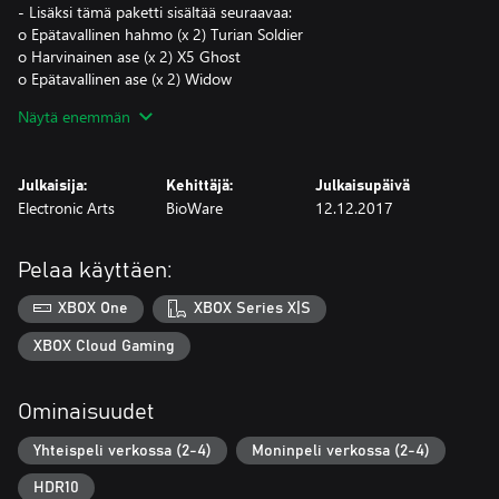
- Lisäksi tämä paketti sisältää seuraavaa:
o Epätavallinen hahmo (x 2) Turian Soldier
o Harvinainen ase (x 2) X5 Ghost
o Epätavallinen ase (x 2) Widow
o Harvinainen modaus #1 Assault Rifle Barrel
Näytä enemmän
o Harvinainen modaus #2 Sniper Rifle Barrel
o Epätavallinen modaus #1 Assault Rifle Magazine
o Epätavallinen modaus #2 Sniper Rifle Thermal Clip
Julkaisija:
Kehittäjä:
Julkaisupäivä
o Varuste Stronghold Package
Electronic Arts
BioWare
12.12.2017
o Jumbo Supply Pack 1 (x 5): 1st Aid, Ammo & Revive Packeja,
Cobra RPG ja boostereita
o 100% XP Enhancereita (5)
Pelaa käyttäen:
o 600 Andromeda Points -pistettä
XBOX One
XBOX Series X|S
© 2017 Electronic Arts
XBOX Cloud Gaming
Ominaisuudet
Yhteispeli verkossa (2-4)
Moninpeli verkossa (2-4)
HDR10