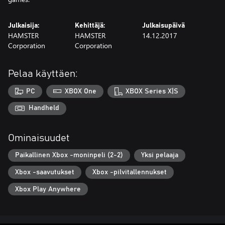
Julkaisija:
Kehittäjä:
Julkaisupäivä
HAMSTER
HAMSTER
14.12.2017
Corporation
Corporation
Pelaa käyttäen:
PC
XBOX One
XBOX Series X|S
Handheld
Ominaisuudet
Paikallinen Xbox -moninpeli (2-2)
Yksi pelaaja
Xbox -saavutukset
Xbox -pilvitallennukset
Xbox Play Anywhere