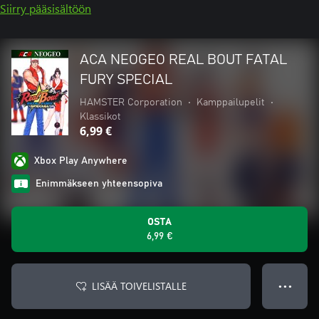
Siirry pääsisältöön
ACA NEOGEO REAL BOUT FATAL
FURY SPECIAL
HAMSTER Corporation
•
Kamppailupelit
•
Klassikot
6,99 €
Xbox Play Anywhere
Enimmäkseen yhteensopiva
OSTA
6,99 €
LISÄÄ TOIVELISTALLE
● ● ●