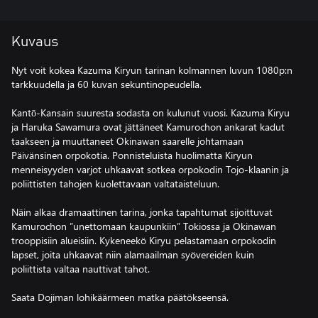
Kuvaus
Nyt voit kokea Kazuma Kiryun tarinan kolmannen luvun 1080p:n
tarkkuudella ja 60 kuvan sekuntinopeudella.
Kantō-Kansain suuresta sodasta on kulunut vuosi. Kazuma Kiryu
ja Haruka Sawamura ovat jättäneet Kamurochon ankarat kadut
taakseen ja muuttaneet Okinawan saarelle johtamaan
Päivänsinen orpokotia. Ponnisteluista huolimatta Kiryun
menneisyyden varjot uhkaavat sotkea orpokodin Tojo-klaanin ja
poliittisten tahojen kuolettavaan valtataisteluun.
Näin alkaa dramaattinen tarina, jonka tapahtumat sijoittuvat
Kamurochon ”unettomaan kaupunkiin” Tokiossa ja Okinawan
trooppisiin alueisiin. Kykeneekö Kiryu pelastamaan orpokodin
lapset, joita uhkaavat niin alamaailman syövereiden kuin
poliittista valtaa nauttivat tahot.
Saata Dojiman lohikäärmeen matka päätökseensä.