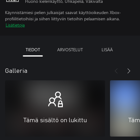
Huono kielenkäyttö, Uhkapeliä, Väkivalta
Käynnistämiesi pelien julkaisijat saavat käyttöoikeuden Xbox-
profiilitietoihiisi ja siihen liittyviin tietoihin pelaamisen aikana.
Lisätietoja
TIEDOT
ARVOSTELUT
LISÄÄ
Galleria
Tämä sisältö on lukittu
Tämä