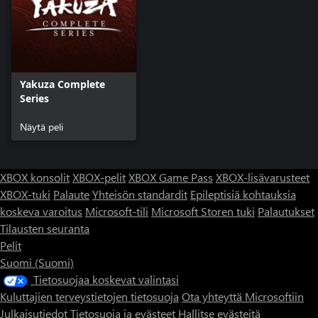
Yakuza Complete
Series
Näytä peli
XBOX konsolit
XBOX-pelit
XBOX Game Pass
XBOX-lisävarusteet
XBOX-tuki
Palaute
Yhteisön standardit
Epileptisiä kohtauksia
koskeva varoitus
Microsoft-tili
Microsoft Storen tuki
Palautukset
Tilausten seuranta
Pelit
Suomi (Suomi)
Tietosuojaa koskevat valintasi
Kuluttajien terveystietojen tietosuoja
Ota yhteyttä Microsoftiin
Julkaisutiedot
Tietosuoja ja evästeet
Hallitse evästeitä