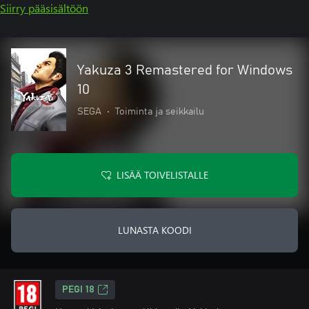
Siirry pääsisältöön
Yakuza 3 Remastered for Windows
10
SEGA
•
Toiminta ja seikkailu
LISÄÄ TOIVELISTALLE
LUNASTA KOODI
PEGI 18