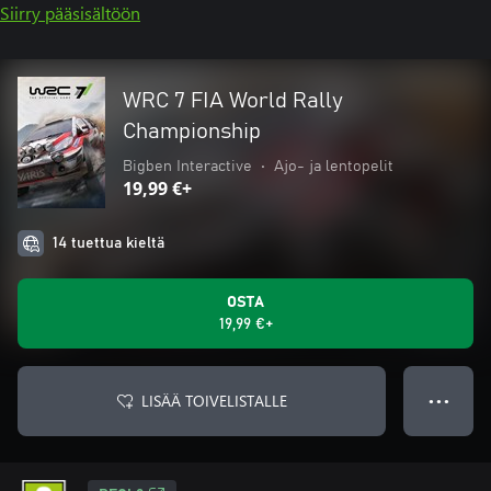
Siirry pääsisältöön
WRC 7 FIA World Rally
Championship
Bigben Interactive
•
Ajo- ja lentopelit
19,99 €+
14 tuettua kieltä
OSTA
19,99 €+
LISÄÄ TOIVELISTALLE
● ● ●