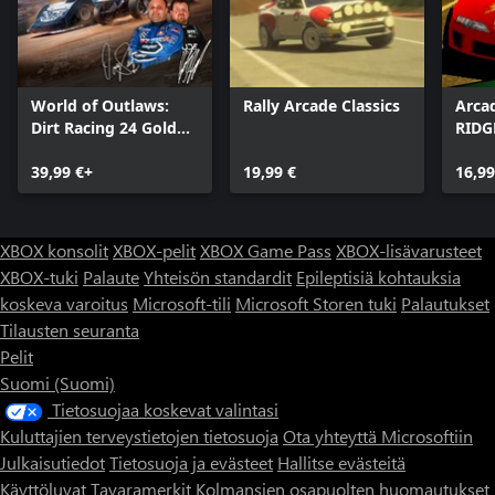
World of Outlaws:
Rally Arcade Classics
Arca
Dirt Racing 24 Gold
RIDG
Edition
39,99 €+
19,99 €
16,99
XBOX konsolit
XBOX-pelit
XBOX Game Pass
XBOX-lisävarusteet
XBOX-tuki
Palaute
Yhteisön standardit
Epileptisiä kohtauksia
koskeva varoitus
Microsoft-tili
Microsoft Storen tuki
Palautukset
Tilausten seuranta
Pelit
Suomi (Suomi)
Tietosuojaa koskevat valintasi
Kuluttajien terveystietojen tietosuoja
Ota yhteyttä Microsoftiin
Julkaisutiedot
Tietosuoja ja evästeet
Hallitse evästeitä
Käyttöluvat
Tavaramerkit
Kolmansien osapuolten huomautukset