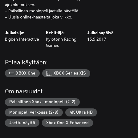
ajokokemuksen.
– Paikallinen moninpeli jaetulla näytöllä.
– Uusia online-haasteita joka viikko.
Julkaisija:
Kehittäjä:
Julkaisupäivä
Bigben Interactive
Kylotonn Racing
15.9.2017
Games
Pelaa käyttäen:
XBOX One
XBOX Series X|S
Ominaisuudet
Paikallinen Xbox -moninpeli (2-2)
Moninpeli verkossa (2-8)
4K Ultra HD
Jaettu näyttö
Xbox One X Enhanced