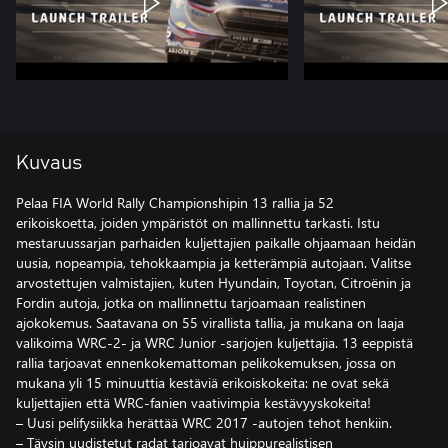
Kuvaus
Pelaa FIA World Rally Championshipin 13 rallia ja 52
erikoiskoetta, joiden ympäristöt on mallinnettu tarkasti. Istu
mestaruussarjan parhaiden kuljettajien paikalle ohjaamaan heidän
uusia, nopeampia, tehokkaampia ja ketterämpiä autojaan. Valitse
arvostettujen valmistajien, kuten Hyundain, Toyotan, Citroënin ja
Fordin autoja, jotka on mallinnettu tarjoamaan realistinen
ajokokemus. Saatavana on 55 virallista tallia, ja mukana on laaja
valikoima WRC-2- ja WRC Junior -sarjojen kuljettajia. 13 eeppistä
rallia tarjoavat ennenkokemattoman pelikokemuksen, jossa on
mukana yli 15 minuuttia kestäviä erikoiskokeita: ne ovat sekä
kuljettajien että WRC-fanien vaativimpia kestävyyskokeita!
– Uusi pelifysiikka herättää WRC 2017 -autojen tehot henkiin.
– Täysin uudistetut radat tarjoavat huippurealistisen