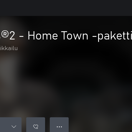
®2 - Home Town -pakett
ikkailu
● ● ●