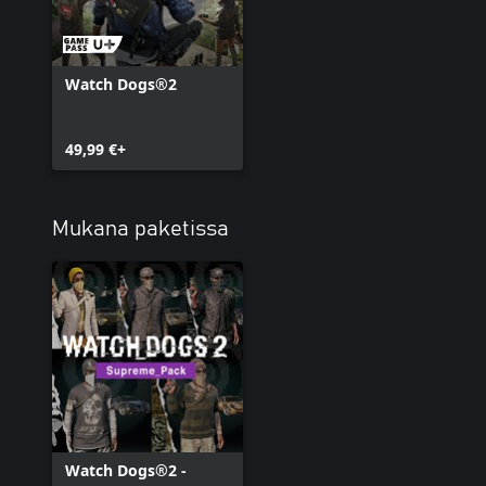
Watch Dogs®2
49,99 €+
Mukana paketissa
Watch Dogs®2 -