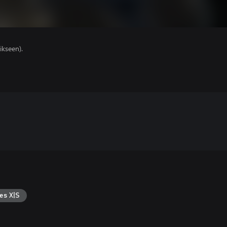
ikseen).
es X|S