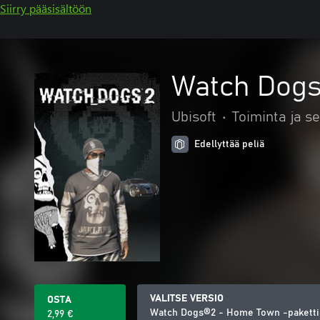
Siirry pääsisältöön
Watch Dogs
Ubisoft
•
Toiminta ja se
Edellyttää peliä
VALITSE VERSIO
OSTA
Watch Dogs®2 - Home Town -paketti
2,99 €