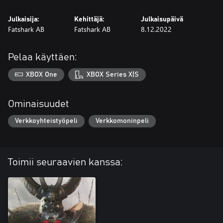
Julkaisija:
Kehittäjä:
Julkaisupäivä
Fatshark AB
Fatshark AB
8.12.2022
Pelaa käyttäen:
XBOX One
XBOX Series X|S
Ominaisuudet
Verkkoyhteistyöpeli
Verkkomoninpeli
Toimii seuraavien kanssa: