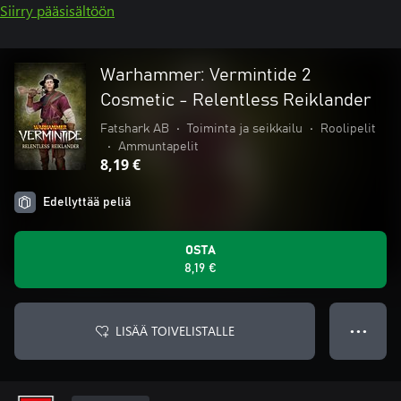
Siirry pääsisältöön
Warhammer: Vermintide 2
Cosmetic - Relentless Reiklander
Fatshark AB
•
Toiminta ja seikkailu
•
Roolipelit
•
Ammuntapelit
8,19 €
Edellyttää peliä
OSTA
8,19 €
LISÄÄ TOIVELISTALLE
● ● ●