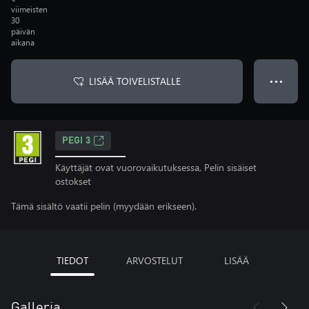
viimeisten
30
päivän
aikana
LISÄÄ TOIVELISTALLE
● ● ●
PEGI 3
Käyttäjät ovat vuorovaikutuksessa, Pelin sisäiset
ostokset
Tämä sisältö vaatii pelin (myydään erikseen).
TIEDOT
ARVOSTELUT
LISÄÄ
Galleria