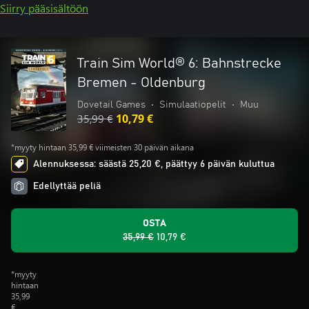
Siirry pääsisältöön
Train Sim World® 6: Bahnstrecke
Bremen - Oldenburg
Dovetail Games
•
Simulaatiopelit
•
Muu
35,99 €
10,79 €
*myyty hintaan 35,99 € viimeisten 30 päivän aikana
Alennuksessa: säästä 25,20 €, päättyy 6 päivän kuluttua
Edellyttää peliä
OSTA
35,99 €
10,79 €
*myyty
hintaan
35,99
€