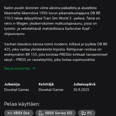
Kaikin puolin ikoninen viime aikoina paikallista ja alueellista
liikennettä liikennöivä 1950-luvun pikamatkustajajuna DB BR
110.3 tekee debyyttinsä Train Sim World 3 -pelissä. Tämä on
retro n-Wagen: yksikerroksinen matkustajavaunu, jossa on
työntö- ja vetotehtävät mahdollistava Karlsruher Kopf -
ohjausvaunu.
Vanhan klassikon kanssa toimii moderni, kiiltävä ja tyylikäs DB BR
425, joka vastaa ylimääräisistä linjoista. Rahtijunan roolissa on
erehtymätön BR 155, jota koristaa PRESSin kirkkaat taivaansiniset
sävyt – PRESS on rautatieyhtiö, joka hoitaa sopimusrahtia
kaikkialla Saksassa ja sen ulkopuolella.
Näytä enemmän
Etsi Oldenburgin Rollklappbrücke-läppäsilta, joka ylittää Hunte-
joen ja nousee sekä laskee päästääkseen junat ja proomut
Julkaisija:
Kehittäjä:
Julkaisupäivä
Dovetail Games
Dovetail Games
30.9.2025
Pelaa käyttäen:
XBOX One
XBOX Series X|S
PC