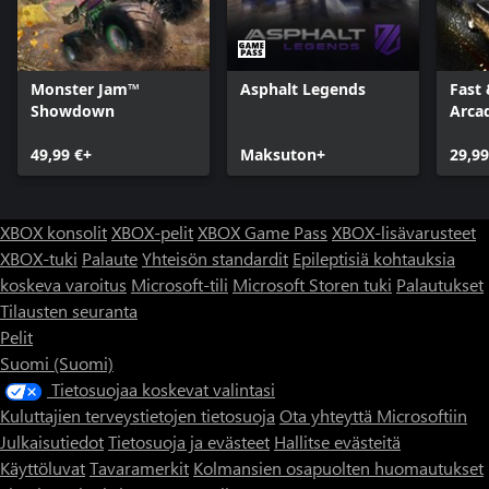
Monster Jam™
Asphalt Legends
Fast 
Showdown
Arca
49,99 €+
Maksuton+
29,99
XBOX konsolit
XBOX-pelit
XBOX Game Pass
XBOX-lisävarusteet
XBOX-tuki
Palaute
Yhteisön standardit
Epileptisiä kohtauksia
koskeva varoitus
Microsoft-tili
Microsoft Storen tuki
Palautukset
Tilausten seuranta
Pelit
Suomi (Suomi)
Tietosuojaa koskevat valintasi
Kuluttajien terveystietojen tietosuoja
Ota yhteyttä Microsoftiin
Julkaisutiedot
Tietosuoja ja evästeet
Hallitse evästeitä
Käyttöluvat
Tavaramerkit
Kolmansien osapuolten huomautukset