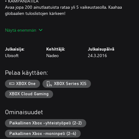
• KAMPANJATILA
Avaa jopa 200 ainutlaatuista rataa yli 5 vaikeustasolla. Kaahaa
globaalien tuloslistojen kärkeen!
• DOUBLE DRIVER
Näytä enemmän
Ensi kertaa ajopelien historiassa voit yhdistää voimasi ystävän
kanssa ja ohjata yhtä autoa 2 ohjaimella!
Julkaisija:
Kehittäjä:
Julkaisupäivä
• TRACKBUILDER
Ubisoft
Nadeo
24.3.2016
Suunnittele omia ratojasi tai luo satunnaisia ratoja. Tallenna ja jaa
parhaat ratasi, jotta kilpailu jatkuisi ikuisesti.
Pelaa käyttäen:
XBOX One
XBOX Series X|S
XBOX Cloud Gaming
Ominaisuudet
Paikallinen Xbox -yhteistyöpeli (2-2)
Paikallinen Xbox -moninpeli (2-4)