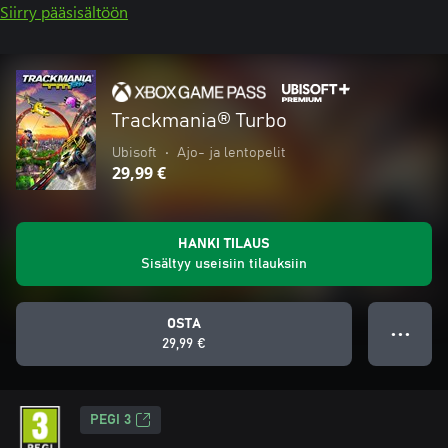
Siirry pääsisältöön
Trackmania® Turbo
Ubisoft
•
Ajo- ja lentopelit
29,99 €
HANKI TILAUS
Sisältyy useisiin tilauksiin
OSTA
● ● ●
29,99 €
PEGI 3