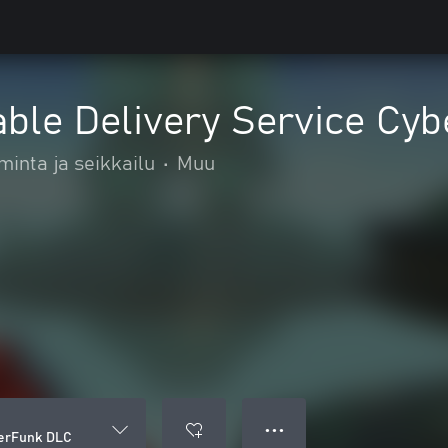
iable Delivery Service C
minta ja seikkailu
•
Muu
● ● ●
berFunk DLC