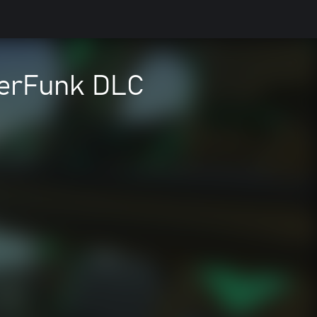
yberFunk DLC