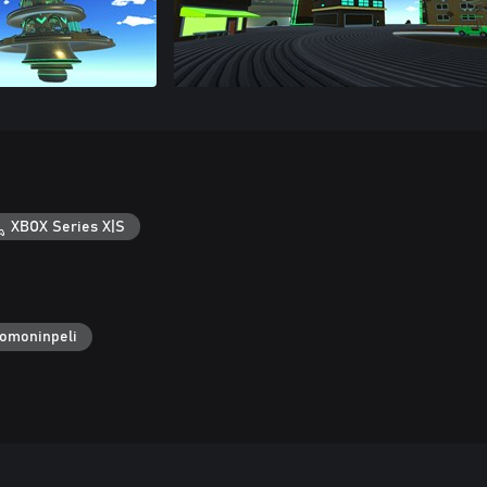
XBOX Series X|S
omoninpeli