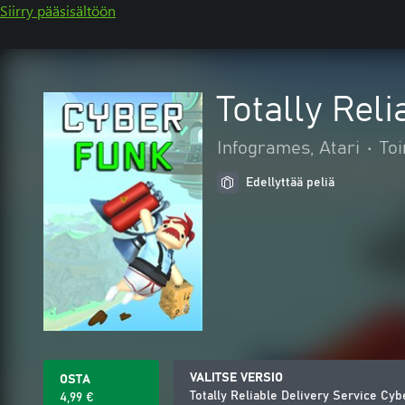
Siirry pääsisältöön
Totally Rel
Infogrames, Atari
•
Toi
Edellyttää peliä
VALITSE VERSIO
OSTA
Totally Reliable Delivery Service Cy
4,99 €