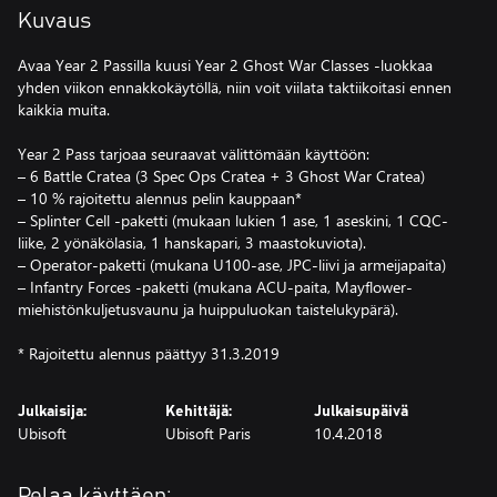
Kuvaus
Avaa Year 2 Passilla kuusi Year 2 Ghost War Classes -luokkaa
yhden viikon ennakkokäytöllä, niin voit viilata taktiikoitasi ennen
kaikkia muita.
Year 2 Pass tarjoaa seuraavat välittömään käyttöön:
– 6 Battle Cratea (3 Spec Ops Cratea + 3 Ghost War Cratea)
– 10 % rajoitettu alennus pelin kauppaan*
– Splinter Cell -paketti (mukaan lukien 1 ase, 1 aseskini, 1 CQC-
liike, 2 yönäkölasia, 1 hanskapari, 3 maastokuviota).
– Operator-paketti (mukana U100-ase, JPC-liivi ja armeijapaita)
– Infantry Forces -paketti (mukana ACU-paita, Mayflower-
miehistönkuljetusvaunu ja huippuluokan taistelukypärä).
* Rajoitettu alennus päättyy 31.3.2019
Julkaisija:
Kehittäjä:
Julkaisupäivä
Ubisoft
Ubisoft Paris
10.4.2018
Pelaa käyttäen: