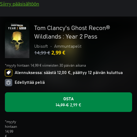
Siirry pääsisältöön
Tom Clancy's Ghost Recon®
Wildlands : Year 2 Pass
Ubisoft
•
Ammuntapelit
14,99 €
2,99 €
*myyty hintaan 14,99 € viimeisten 30 päivän aikana
Alennuksessa: säästä 12,00 €, päättyy 12 päivän kuluttua
Edellyttää peliä
OSTA
14,99 €
2,99 €
*myyty
hintaan
14,99
€