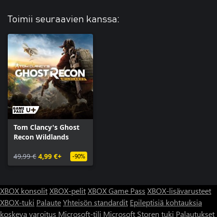
Toimii seuraavien kanssa:
Tom Clancy's Ghost
Recon Wildlands
49,99 €
4,99 €+
-90%
XBOX konsolit
XBOX-pelit
XBOX Game Pass
XBOX-lisävarusteet
XBOX-tuki
Palaute
Yhteisön standardit
Epileptisiä kohtauksia
koskeva varoitus
Microsoft-tili
Microsoft Storen tuki
Palautukset