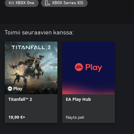
XBOX One
XBOX Series X|S
Toimii seuraavien kanssa:
Titanfall™ 2
EA Play Hub
19,99 €+
Näytä peli