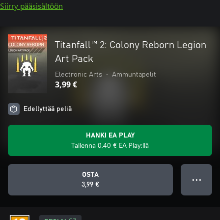
Siirry pääsisältöön
Titanfall™ 2: Colony Reborn Legion
Art Pack
Electronic Arts
•
Ammuntapelit
3,99 €
Edellyttää peliä
HANKI EA PLAY
Tallenna 0,40 € EA Play:llä
OSTA
● ● ●
3,99 €