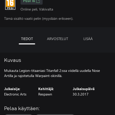
PEGI 16
Online peli, Väkivalta
Tämä sisältö vaatii pelin (myydään erikseen).
TIEDOT
ARVOSTELUT
LISÄÄ
Kuvaus
Mukauta Legion-titaaniasi Titanfall 2:ssa viidellä uudella Nose
Artilla ja rajoitetulla Warpaint-skinillä.
Julkaisija:
Kehittäjä:
Julkaisupäivä
Electronic Arts
Respawn
30.3.2017
Pelaa käyttäen: