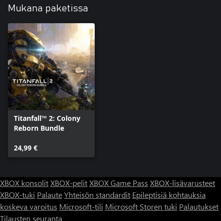
Mukana paketissa
Titanfall™ 2: Colony
Reborn Bundle
24,99 €
XBOX konsolit
XBOX-pelit
XBOX Game Pass
XBOX-lisävarusteet
XBOX-tuki
Palaute
Yhteisön standardit
Epileptisiä kohtauksia
koskeva varoitus
Microsoft-tili
Microsoft Storen tuki
Palautukset
Tilausten seuranta