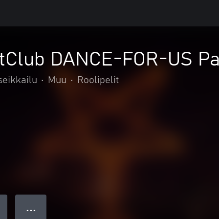
utClub DANCE-FOR-US P
seikkailu
•
Muu
•
Roolipelit
● ● ●