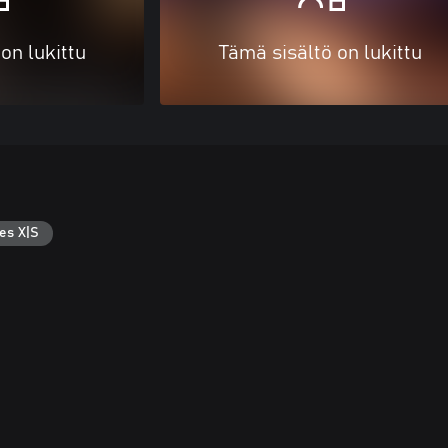
on lukittu
Tämä sisältö on lukittu
es X|S