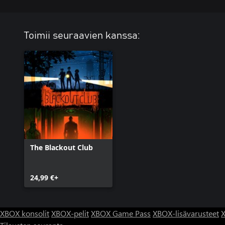
Toimii seuraavien kanssa:
The Blackout Club
24,99 €+
XBOX konsolit
XBOX-pelit
XBOX Game Pass
XBOX-lisävarusteet
X