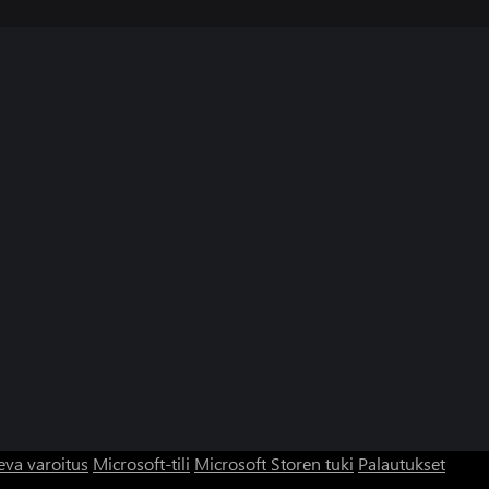
eva varoitus
Microsoft-tili
Microsoft Storen tuki
Palautukset