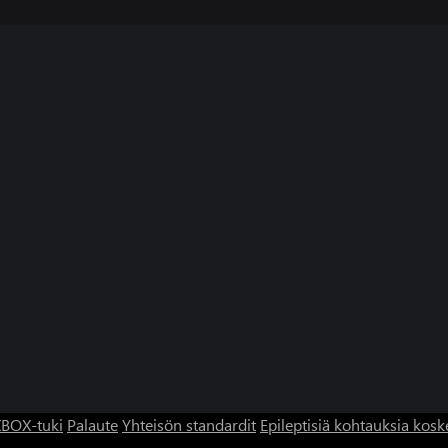
BOX-tuki
Palaute
Yhteisön standardit
Epileptisiä kohtauksia kosk