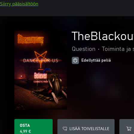
Siirry pääsisältöön
TheBlacko
Question
•
Toiminta ja 
Edellyttää peliä
OSTA
LISÄÄ TOIVELISTALLE
4,99 €