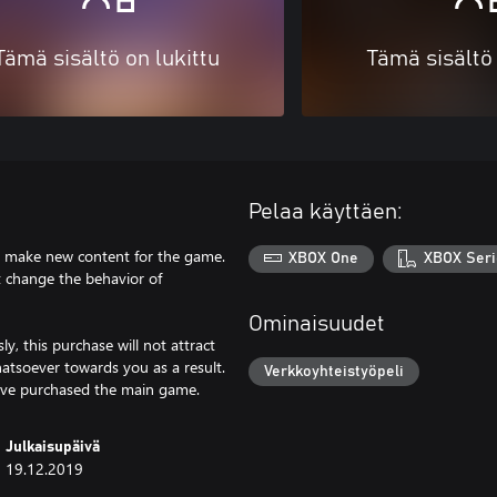
Tämä sisältö on lukittu
Tämä sisältö 
Pelaa käyttäen:
to make new content for the game.
XBOX One
XBOX Seri
ot change the behavior of
Ominaisuudet
, this purchase will not attract
atsoever towards you as a result.
Verkkoyhteistyöpeli
 have purchased the main game.
Julkaisupäivä
19.12.2019