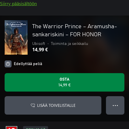
Siirry pääsisältöön
The Warrior Prince – Aramusha-
sankariskini – FOR HONOR
Ubisoft
•
Toiminta ja seikkailu
14,99 €
Edellyttää peliä
OSTA
14,99 €
LISÄÄ TOIVELISTALLE
● ● ●