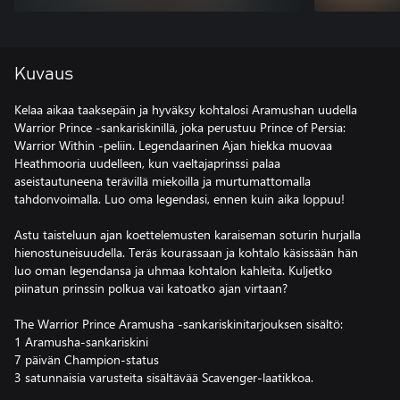
Kuvaus
Kelaa aikaa taaksepäin ja hyväksy kohtalosi Aramushan uudella
Warrior Prince -sankariskinillä, joka perustuu Prince of Persia:
Warrior Within -peliin. Legendaarinen Ajan hiekka muovaa
Heathmooria uudelleen, kun vaeltajaprinssi palaa
aseistautuneena terävillä miekoilla ja murtumattomalla
tahdonvoimalla. Luo oma legendasi, ennen kuin aika loppuu!
Astu taisteluun ajan koettelemusten karaiseman soturin hurjalla
hienostuneisuudella. Teräs kourassaan ja kohtalo käsissään hän
luo oman legendansa ja uhmaa kohtalon kahleita. Kuljetko
piinatun prinssin polkua vai katoatko ajan virtaan?
The Warrior Prince Aramusha -sankariskinitarjouksen sisältö:
1 Aramusha-sankariskini
7 päivän Champion-status
3 satunnaisia varusteita sisältävää Scavenger-laatikkoa.