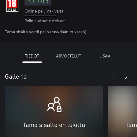
PEGI 18
Online peli, Väkivalta
Pelin sisäiset ostokset
Tämä sisältö vaatii pelin (myydään erikseen).
TIEDOT
ARVOSTELUT
LISÄÄ
Galleria
Tämä sisältö on lukittu
Tämä