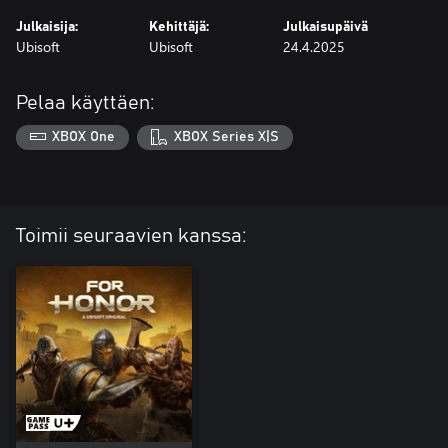
Julkaisija:
Kehittäjä:
Julkaisupäivä
Ubisoft
Ubisoft
24.4.2025
Pelaa käyttäen:
XBOX One
XBOX Series X|S
Toimii seuraavien kanssa: