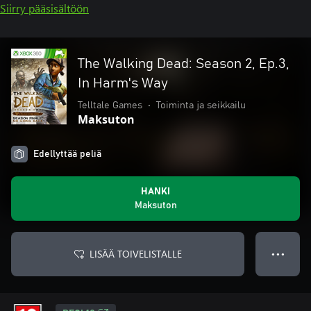
Siirry pääsisältöön
The Walking Dead: Season 2, Ep.3,
In Harm's Way
Telltale Games
•
Toiminta ja seikkailu
Maksuton
Edellyttää peliä
HANKI
Maksuton
LISÄÄ TOIVELISTALLE
● ● ●