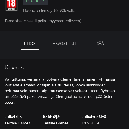
PEGI 18
Huono kielenkäyttö, Väkivalta
Tämä sisältö vaatii pelin (myydään erikseen).
TIEDOT
ARVOSTELUT
LISÄÄ
Kuvaus
Vangittuina, verisinä ja lyötyinä Clementine ja hänen ryhmänsä
joutuvat elämään johtajan alaisuudessa, jonka älykkyyden
peittoaa vain hänen taipumuksensa väkivaltaisuuteen. Ryhmän
on päästävä pakenemaan, ja Clem joutuu vaikeiden päätösten
eteen.
Julkaisija:
Kehittäjä:
Julkaisupäivä
Telltale Games
Telltale Games
14.5.2014