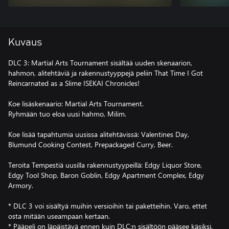
Kuvaus
DLC 3: Martial Arts Tournament sisältää uuden skenaarion,
hahmon, alitehtäviä ja rakennustyyppejä peliin That Time I Got
Reincarnated as a Slime ISEKAI Chronicles!
Koe lisäskenaario: Martial Arts Tournament.
Ryhmään tuo eloa uusi hahmo, Milim.
Koe lisää tapahtumia uusissa alitehtävissä: Valentines Day,
Blumund Cooking Contest, Prepackaged Curry, Beer.
Teroita Tempestiä uusilla rakennustyypeillä: Edgy Liquor Store,
Edgy Tool Shop, Baron Goblin, Edgy Apartment Complex, Edgy
Armory.
* DLC 3 voi sisältyä muihin versioihin tai paketteihin. Varo, ettet
osta mitään useampaan kertaan.
* Pääpeli on läpäistävä ennen kuin DLC:n sisältöön pääsee käsiksi.