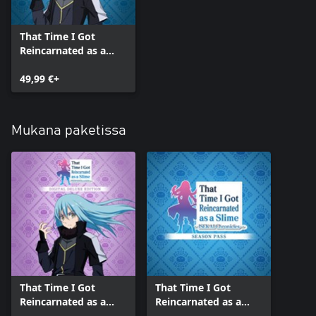
That Time I Got
Reincarnated as a
Slime ISEKAI
Chronicles
49,99 €+
Mukana paketissa
That Time I Got
That Time I Got
Reincarnated as a
Reincarnated as a
Slime ISEKAI
Slime ISEKAI