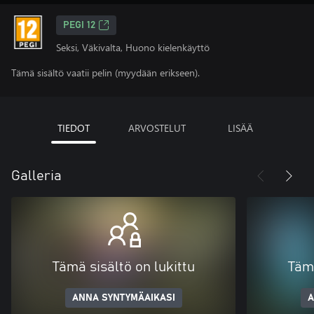
PEGI 12
Seksi, Väkivalta, Huono kielenkäyttö
Tämä sisältö vaatii pelin (myydään erikseen).
TIEDOT
ARVOSTELUT
LISÄÄ
Galleria
Tämä sisältö on lukittu
Tämä
ANNA SYNTYMÄAIKASI
A