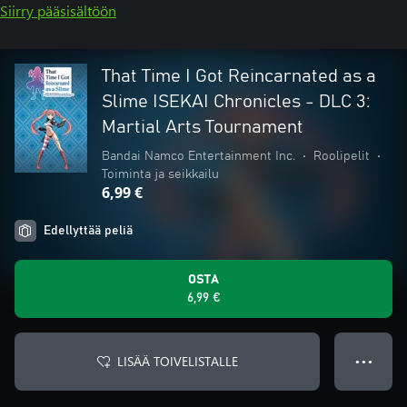
Siirry pääsisältöön
That Time I Got Reincarnated as a
Slime ISEKAI Chronicles - DLC 3:
Martial Arts Tournament
Bandai Namco Entertainment Inc.
•
Roolipelit
•
Toiminta ja seikkailu
6,99 €
Edellyttää peliä
OSTA
6,99 €
LISÄÄ TOIVELISTALLE
● ● ●