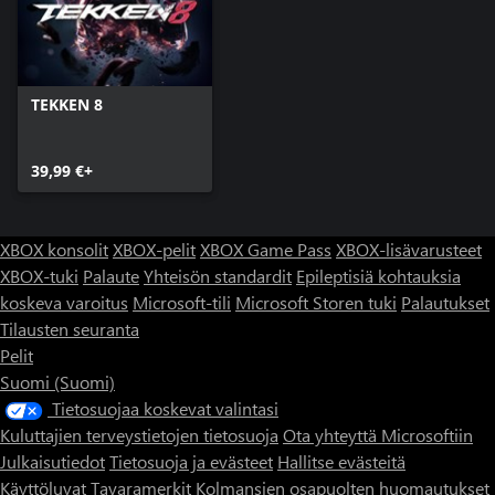
TEKKEN 8
39,99 €+
XBOX konsolit
XBOX-pelit
XBOX Game Pass
XBOX-lisävarusteet
XBOX-tuki
Palaute
Yhteisön standardit
Epileptisiä kohtauksia
koskeva varoitus
Microsoft-tili
Microsoft Storen tuki
Palautukset
Tilausten seuranta
Pelit
Suomi (Suomi)
Tietosuojaa koskevat valintasi
Kuluttajien terveystietojen tietosuoja
Ota yhteyttä Microsoftiin
Julkaisutiedot
Tietosuoja ja evästeet
Hallitse evästeitä
Käyttöluvat
Tavaramerkit
Kolmansien osapuolten huomautukset