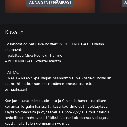
ANNA SYNTYMÄAIKASI
A
Kuvaus
Collaboration Set Clive Rosfield & PHOENIX GATE sisältää
seuraavat:
– pelattava Clive Rosfield -hahmo
– PHOENIX GATE -taistelukenttä.
HAHMO
FINAL FANTASY -pelisarjan päähahmo Clive Rosfield, Rosarian
suuriruhtinaskunnan ensimmäinen prinssi, osallistuu
turnaukseen!
Koe jännittävä miekkatoiminta ja Cliven ja hänen uskollisen
koiransa Torgalin kanssa tarkasti koordinoidut hyökkäykset.
Käytä voimakkaita ja dynaamisia eikon-kykyjä ja muuntaudu
hetkellisesti mahtavaksi Ifritiksi. Nouse koitoksesta voittajana
käyttämällä Tulen dominantin voimaa.