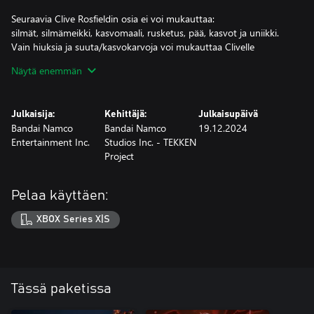
Seuraavia Clive Rosfieldin osia ei voi mukauttaa:
silmät, silmämeikki, kasvomaali, rusketus, pää, kasvot ja uniikki.
Vain hiuksia ja suuta/kasvokarvoja voi mukauttaa Clivelle
tarkoitetuilla kohteilla.
Näytä enemmän
KENTTÄ
Muinaisen raunion päälle rakennetun PHOENIX GATE -
Julkaisija:
Kehittäjä:
Julkaisupäivä
kivilinnakkeen traagiset tapahtumat mullistivat Cliven elämän.
Bandai Namco
Bandai Namco
19.12.2024
Entertainment Inc.
Studios Inc. - TEKKEN
Cliven matka, jonka varrella hän kohtaa menneisyytensä, on
Project
luotu uudelleen voimakkaiden eikon-olentojen kentälle
aiheuttaman tuhon ja erilaisten erikoistehosteiden myötä.
Astu FINAL FANTASYN maailmaan tällä jännittävällä sisällöllä.
Pelaa käyttäen:
Sisältää seuraavat JUKEBOX-kappaleet:
– Away / FINAL FANTASY -pelisarja
XBOX Series X|S
– Find the Flame / FINAL FANTASY -pelisarja.
* Deluxe Editioniin, Ultimate Editioniin ja Deluxe Edition Upgrade
Packiin kuuluvat yksittäiset sisällöt voi myös ostaa erikseen. Varo
ostamasta samaa tuotetta kahdesti.
Tässä paketissa