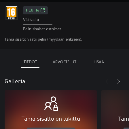
PEGI 16
Väkivalta
Pelin sisäiset ostokset
Tämä sisältö vaatii pelin (myydään erikseen).
TIEDOT
ARVOSTELUT
LISÄÄ
Galleria
Tämä sisältö on lukittu
Tämä