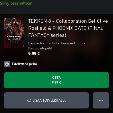
Siirry pääsisältöön
TEKKEN 8 - Collaboration Set Clive
Rosfield & PHOENIX GATE (FINAL
FANTASY series)
Bandai Namco Entertainment Inc.
•
Kamppailupelit
9,99 €
Edellyttää peliä
OSTA
9,99 €
LISÄÄ TOIVELISTALLE
● ● ●