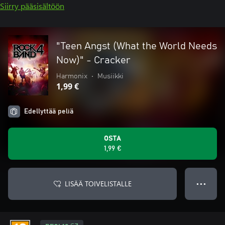
Siirry pääsisältöön
"Teen Angst (What the World Needs
Now)" - Cracker
Harmonix
•
Musiikki
1,99 €
Edellyttää peliä
OSTA
1,99 €
LISÄÄ TOIVELISTALLE
● ● ●