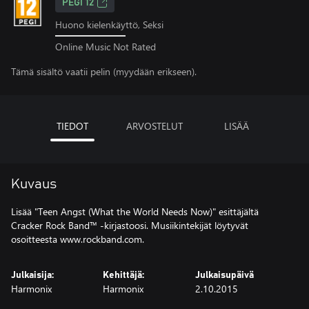
PEGI 12
Huono kielenkäyttö, Seksi
Online Music Not Rated
Tämä sisältö vaatii pelin (myydään erikseen).
TIEDOT
ARVOSTELUT
LISÄÄ
Kuvaus
Lisää "Teen Angst (What the World Needs Now)" esittäjältä
Cracker Rock Band™ -kirjastoosi. Musiikintekijät löytyvät
osoitteesta www.rockband.com.
Julkaisija:
Kehittäjä:
Julkaisupäivä
Harmonix
Harmonix
2.10.2015