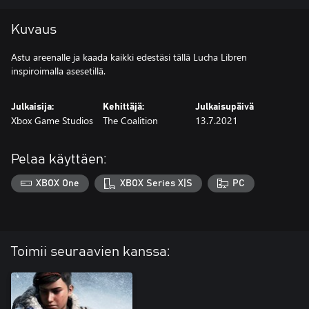
Kuvaus
Astu areenalle ja kaada kaikki edestäsi tällä Lucha Libren
inspiroimalla asesetillä.
Julkaisija:
Kehittäjä:
Julkaisupäivä
Xbox Game Studios
The Coalition
13.7.2021
Pelaa käyttäen:
XBOX One
XBOX Series X|S
PC
Toimii seuraavien kanssa: