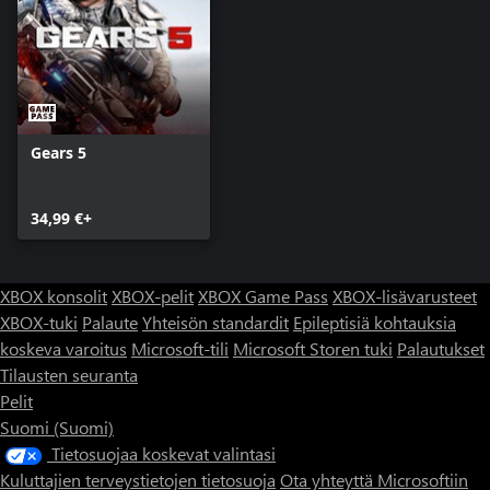
Gears 5
34,99 €+
XBOX konsolit
XBOX-pelit
XBOX Game Pass
XBOX-lisävarusteet
XBOX-tuki
Palaute
Yhteisön standardit
Epileptisiä kohtauksia
koskeva varoitus
Microsoft-tili
Microsoft Storen tuki
Palautukset
Tilausten seuranta
Pelit
Suomi (Suomi)
Tietosuojaa koskevat valintasi
Kuluttajien terveystietojen tietosuoja
Ota yhteyttä Microsoftiin