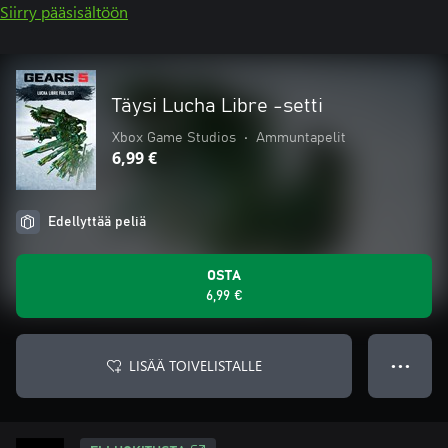
Siirry pääsisältöön
Täysi Lucha Libre -setti
Xbox Game Studios
•
Ammuntapelit
6,99 €
Edellyttää peliä
OSTA
6,99 €
LISÄÄ TOIVELISTALLE
● ● ●