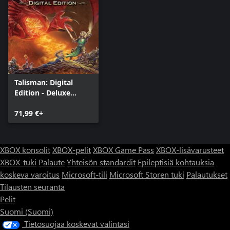
Talisman: Digital
Edition - Deluxe
Edition
71,99 €+
XBOX konsolit
XBOX-pelit
XBOX Game Pass
XBOX-lisävarusteet
XBOX-tuki
Palaute
Yhteisön standardit
Epileptisiä kohtauksia
koskeva varoitus
Microsoft-tili
Microsoft Storen tuki
Palautukset
Tilausten seuranta
Pelit
Suomi (Suomi)
Tietosuojaa koskevat valintasi