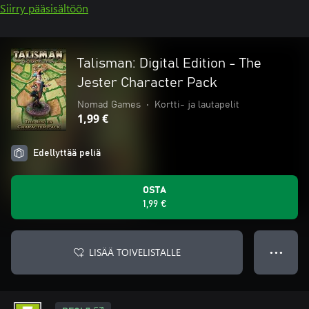
Siirry pääsisältöön
Talisman: Digital Edition - The
Jester Character Pack
Nomad Games
•
Kortti- ja lautapelit
1,99 €
Edellyttää peliä
OSTA
1,99 €
LISÄÄ TOIVELISTALLE
● ● ●