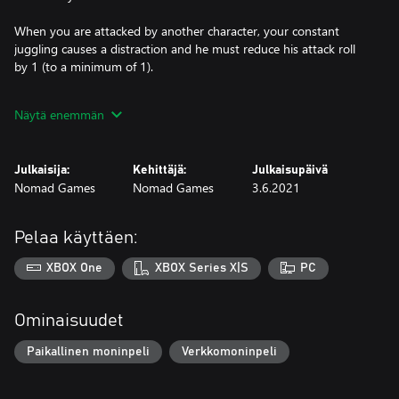
When you are attacked by another character, your constant
juggling causes a distraction and he must reduce his attack roll
by 1 (to a minimum of 1).
Instead of attacking a character, you may impress him with your
Näytä enemmän
skills and take one gold from him.
Whenever you encounter a creature, you may try to confuse it.
Julkaisija:
Kehittäjä:
Julkaisupäivä
Roll one die and add your fate. If the total is higher than the
Nomad Games
Nomad Games
3.6.2021
creature's Strength or Craft, you may evade it. If you fail to
confuse the creature, you must attack it as normal.
Pelaa käyttäen:
Whenever you visit the City, Tavern or Village, instead of
encountering the space, you may perform there and earn one
XBOX One
XBOX Series X|S
PC
gold.
Whenever you visit the Castle, you may heal up to your life value
Ominaisuudet
for free.
Paikallinen moninpeli
Verkkomoninpeli