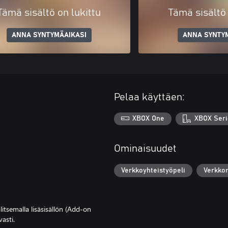
Tämä sisältö on lukittu
Tämä sisältö 
ANNA SYNTYMÄAIKASI
ANNA SYNTY
Pelaa käyttäen:
XBOX One
XBOX Seri
Ominaisuudet
Verkkoyhteistyöpeli
Verkko
litsemalla lisäsisällön (Add-on
asti.