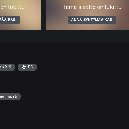
on lukittu
Tämä sisältö on lukittu
MÄAIKASI
ANNA SYNTYMÄAIKASI
es X|S
PC
moninpeli