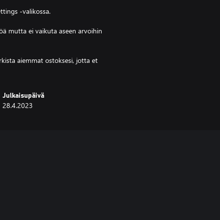
tings ‑valikossa.
öä mutta ei vaikuta aseen arvoihin
kista aiemmat ostoksesi, jotta et
Julkaisupäivä
28.4.2023