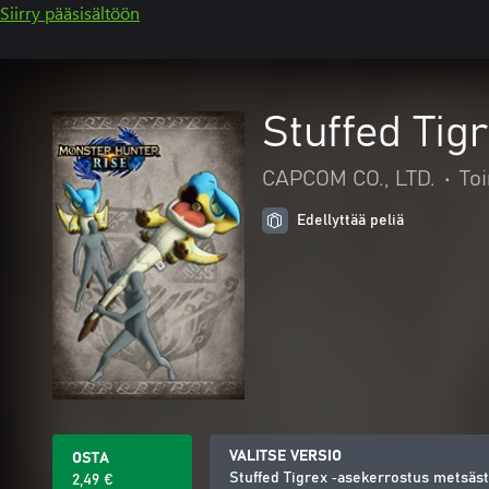
Siirry pääsisältöön
Stuffed Tig
CAPCOM CO., LTD.
•
Toi
Edellyttää peliä
VALITSE VERSIO
OSTA
Stuffed Tigrex ‑asekerrostus metsäst
2,49 €