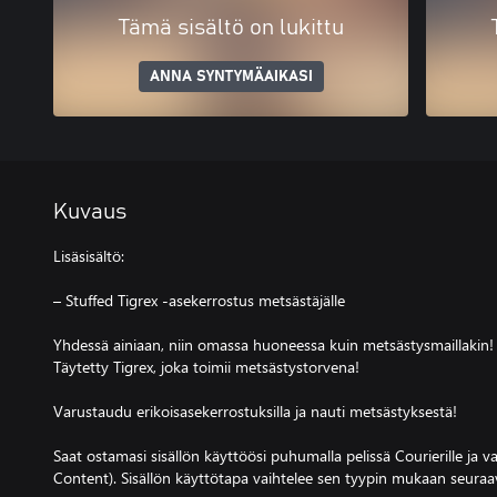
Tämä sisältö on lukittu
ANNA SYNTYMÄAIKASI
Kuvaus
Lisäsisältö:
– Stuffed Tigrex ‑asekerrostus metsästäjälle
Yhdessä ainiaan, niin omassa huoneessa kuin metsästysmaillakin!
Täytetty Tigrex, joka toimii metsästystorvena!
Varustaudu erikoisasekerrostuksilla ja nauti metsästyksestä!
Saat ostamasi sisällön käyttöösi puhumalla pelissä Courierille ja va
Content). Sisällön käyttötapa vaihtelee sen tyypin mukaan seuraav