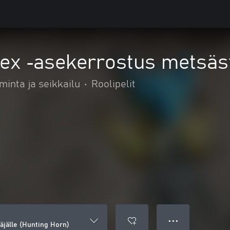
rex ‑asekerrostus metsäs
minta ja seikkailu
•
Roolipelit
● ● ●
äjälle (Hunting Horn)