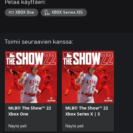
Pelaa käyttäen:
XBOX One
XBOX Series X|S
Toimii seuraavien kanssa:
MLB® The Show™ 22
MLB® The Show™ 22
Xbox One
Xbox Series X | S
Näytä peli
Näytä peli