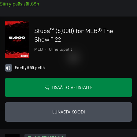
Siirry pääsisältöön
Stubs™ (5,000) for MLB® The
Show™ 22
MLB
•
Urheilupelit
Edellyttää peliä
LISÄÄ TOIVELISTALLE
LUNASTA KOODI