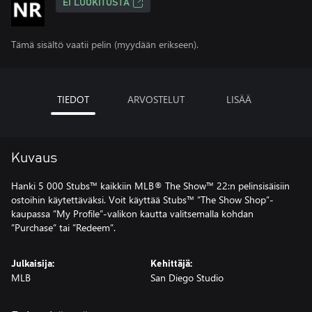
EI LUOKITUSTA
Tämä sisältö vaatii pelin (myydään erikseen).
TIEDOT
ARVOSTELUT
LISÄÄ
Kuvaus
Hanki 5 000 Stubs™ kaikkiin MLB® The Show™ 22:n pelinsisäisiin
ostoihin käytettäväksi. Voit käyttää Stubs™ ”The Show Shop”-
kaupassa ”My Profile”-valikon kautta valitsemalla kohdan
”Purchase” tai ”Redeem”.
Julkaisija:
Kehittäjä:
MLB
San Diego Studio