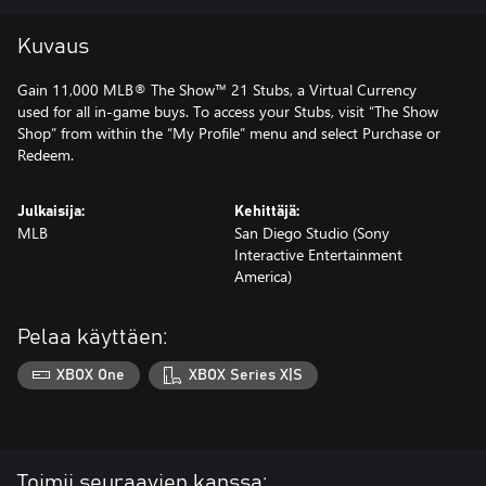
Kuvaus
Gain 11,000 MLB® The Show™ 21 Stubs, a Virtual Currency
used for all in-game buys. To access your Stubs, visit “The Show
Shop” from within the “My Profile” menu and select Purchase or
Redeem.
Julkaisija:
Kehittäjä:
MLB
San Diego Studio (Sony
Interactive Entertainment
America)
Pelaa käyttäen:
XBOX One
XBOX Series X|S
Toimii seuraavien kanssa: