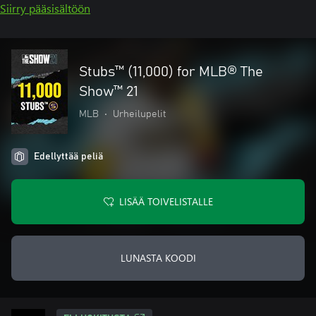
Siirry pääsisältöön
Stubs™ (11,000) for MLB® The
Show™ 21
MLB
•
Urheilupelit
Edellyttää peliä
LISÄÄ TOIVELISTALLE
LUNASTA KOODI