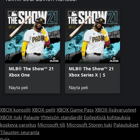
MLB® The Show™ 21
MLB® The Show™ 21
Xbox One
Xbox Series X | S
Näytä peli
Näytä peli
XBOX konsolit
XBOX-pelit
XBOX Game Pass
XBOX-lisävarusteet
XBOX-tuki
Palaute
Yhteisön standardit
Epileptisiä kohtauksia
koskeva varoitus
Microsoft-tili
Microsoft Storen tuki
Palautukset
Tilausten seuranta
Pelit