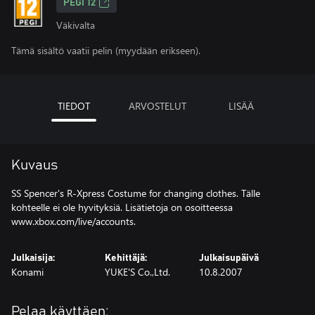
PEGI 12
Väkivalta
Tämä sisältö vaatii pelin (myydään erikseen).
TIEDOT
ARVOSTELUT
LISÄÄ
Kuvaus
SS Spencer's R-Xpress Costume for changing clothes. Tälle
kohteelle ei ole hyvityksiä. Lisätietoja on osoitteessa
www.xbox.com/live/accounts.
Julkaisija:
Kehittäjä:
Julkaisupäivä
Konami
YUKE'S Co.,Ltd.
10.8.2007
Pelaa käyttäen: