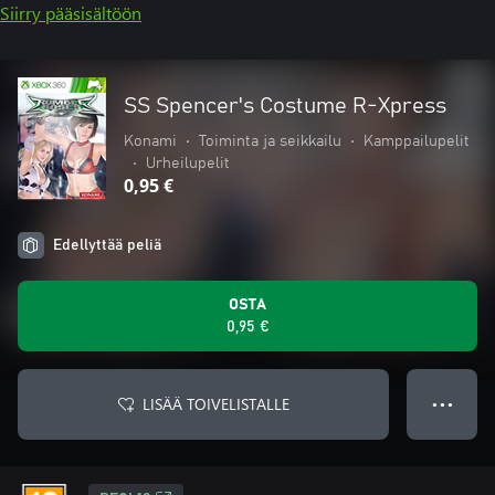
Siirry pääsisältöön
SS Spencer's Costume R-Xpress
Konami
•
Toiminta ja seikkailu
•
Kamppailupelit
•
Urheilupelit
0,95 €
Edellyttää peliä
OSTA
0,95 €
LISÄÄ TOIVELISTALLE
● ● ●