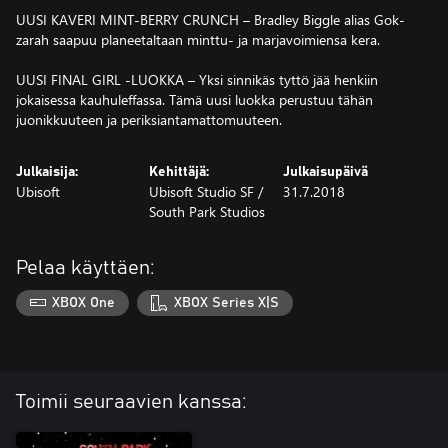
UUSI KAVERI MINT-BERRY CRUNCH – Bradley Biggle alias Gok-
zarah saapuu planeetaltaan minttu- ja marjavoimiensa kera.
UUSI FINAL GIRL -LUOKKA – Yksi sinnikäs tyttö jää henkiin
jokaisessa kauhuleffassa. Tämä uusi luokka perustuu tähän
juonikkuuteen ja periksiantamattomuuteen.
Julkaisija:
Kehittäjä:
Julkaisupäivä
Ubisoft
Ubisoft Studio SF /
31.7.2018
South Park Studios
Pelaa käyttäen:
XBOX One
XBOX Series X|S
Toimii seuraavien kanssa: