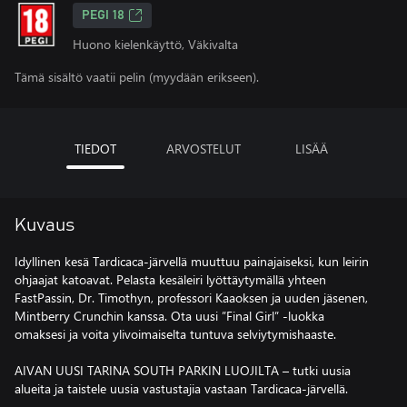
PEGI 18
Huono kielenkäyttö, Väkivalta
Tämä sisältö vaatii pelin (myydään erikseen).
TIEDOT
ARVOSTELUT
LISÄÄ
Kuvaus
Idyllinen kesä Tardicaca-järvellä muuttuu painajaiseksi, kun leirin
ohjaajat katoavat. Pelasta kesäleiri lyöttäytymällä yhteen
FastPassin, Dr. Timothyn, professori Kaaoksen ja uuden jäsenen,
Mintberry Crunchin kanssa. Ota uusi ”Final Girl” -luokka
omaksesi ja voita ylivoimaiselta tuntuva selviytymishaaste.
AIVAN UUSI TARINA SOUTH PARKIN LUOJILTA – tutki uusia
alueita ja taistele uusia vastustajia vastaan Tardicaca-järvellä.