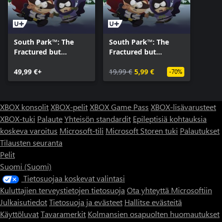
South Park™: The
South Park™: The
Fractured but
Fractured but
Whole™ - Gold
Whole™ - SEASON
Edition
49,99 €+
PASS
19,99 €
5,99 €
-70%
XBOX konsolit
XBOX-pelit
XBOX Game Pass
XBOX-lisävarusteet
XBOX-tuki
Palaute
Yhteisön standardit
Epileptisiä kohtauksia
koskeva varoitus
Microsoft-tili
Microsoft Storen tuki
Palautukset
Tilausten seuranta
Pelit
Suomi (Suomi)
Tietosuojaa koskevat valintasi
Kuluttajien terveystietojen tietosuoja
Ota yhteyttä Microsoftiin
Julkaisutiedot
Tietosuoja ja evästeet
Hallitse evästeitä
Käyttöluvat
Tavaramerkit
Kolmansien osapuolten huomautukset