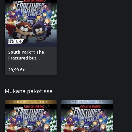
South Park™: The
Fractured but
Whole™
29,99 €+
Mukana paketissa