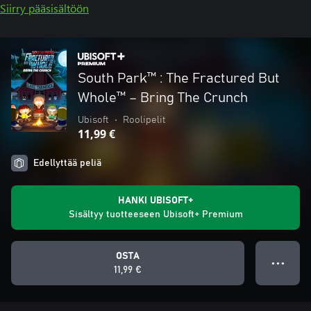
Siirry pääsisältöön
South Park™ : The Fractured But
Whole™ – Bring The Crunch
Ubisoft
•
Roolipelit
11,99 €
Edellyttää peliä
HANKI UBISOFT+
Sisältyy tuotteeseen Ubisoft+ Premium
OSTA
● ● ●
11,99 €