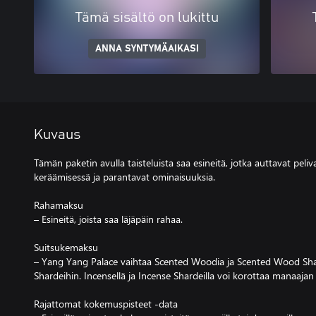
Tämä sisältö on lukittu
ANNA SYNTYMÄAIKASI
Kuvaus
Tämän paketin avulla taisteluista saa esineitä, jotka auttavat pel
keräämisessä ja parantavat ominaisuuksia.
Rahamaksu
– Esineitä, joista saa läjäpäin rahaa.
Suitsukemaksu
– Yang Yang Palace vaihtaa Scented Woodia ja Scented Wood Shar
Shardeihin. Incensellä ja Incense Shardeilla voi korottaa manaajan
Rajattomat kokemuspisteet -data