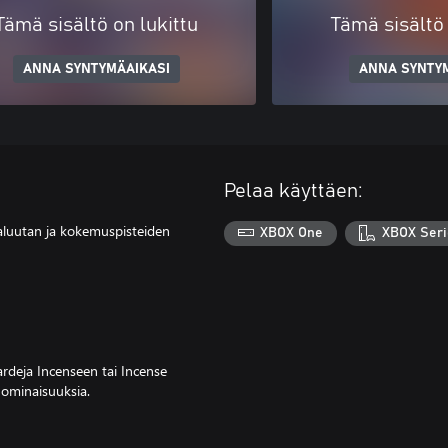
Tämä sisältö on lukittu
Tämä sisältö 
ANNA SYNTYMÄAIKASI
ANNA SYNTY
Pelaa käyttäen:
ivaluutan ja kokemuspisteiden
XBOX One
XBOX Seri
deja Incenseen tai Incense
 ominaisuuksia.