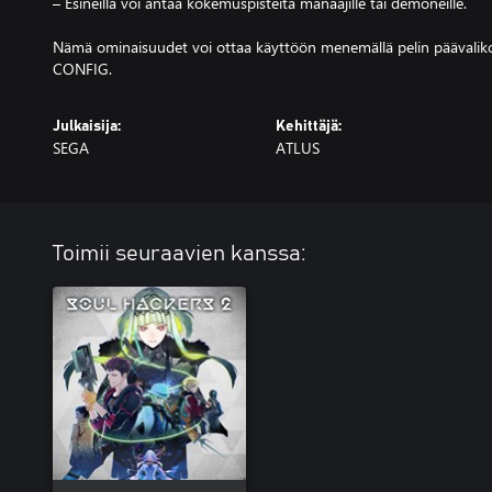
– Esineillä voi antaa kokemuspisteitä manaajille tai demoneille.
Nämä ominaisuudet voi ottaa käyttöön menemällä pelin päävalik
CONFIG.
Julkaisija:
Kehittäjä:
SEGA
ATLUS
Toimii seuraavien kanssa: