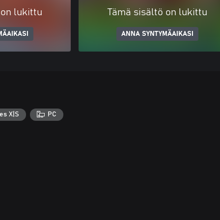
on lukittu
Tämä sisältö on lukittu
MÄAIKASI
ANNA SYNTYMÄAIKASI
es X|S
PC