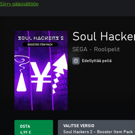
Siirry pääsisältöön
Soul Hacke
SEGA
•
Roolipelit
Edellyttää peliä
VALITSE VERSIO
OSTA
Soul Hackers 2 – Booster Item Pack
4,99 €