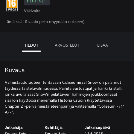
PEGI 16
Väkivalta
Tämä sisältö vaatii pelin (myydään erikseen).
TIEDOT
ARVOSTELUT
LISÄÄ
Kuvaus
Valmistaudu uuteen tehtävään Coliseumissa! Snow on palannut
täydessä taisteluvalmiudessa. Päihitä vastustajat ja hanki kristalli,
jonka avulla saat Snow'n pelattavien hahmojen joukkoon!Saat
sisällön käyttöösi menemällä Historia Cruxiin (käytettävissä
Chapter 2 -pelivaiheesta eteenpäin) ja valitsemalla "Coliseum -???
AF-".
Julkaisija:
Kehittäjä:
Julkaisupäivä
Square Enix
Square Enix
11.6.2013