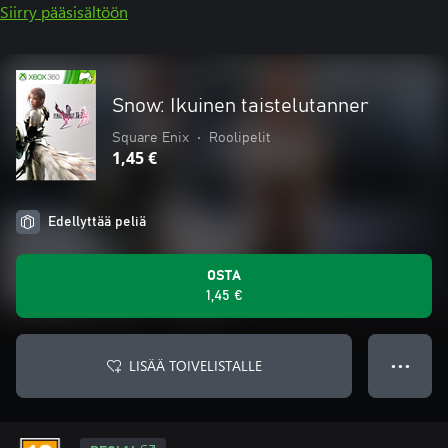
Siirry pääsisältöön
Snow: Ikuinen taistelutanner
Square Enix
•
Roolipelit
1,45 €
Edellyttää peliä
OSTA
1,45 €
LISÄÄ TOIVELISTALLE
● ● ●