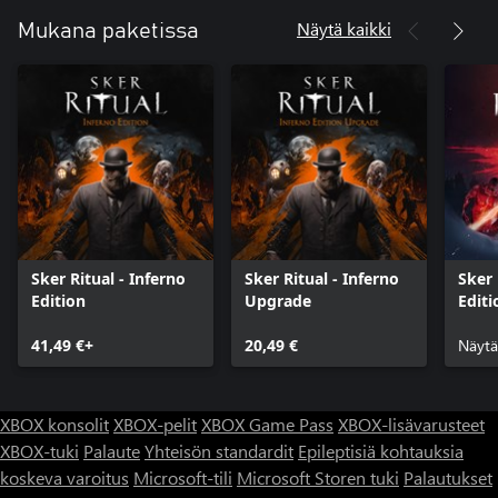
Näytä kaikki
Mukana paketissa
Sker Ritual - Inferno
Sker Ritual - Inferno
Sker 
Edition
Upgrade
Editi
41,49 €+
20,49 €
Näytä
XBOX konsolit
XBOX-pelit
XBOX Game Pass
XBOX-lisävarusteet
XBOX-tuki
Palaute
Yhteisön standardit
Epileptisiä kohtauksia
koskeva varoitus
Microsoft-tili
Microsoft Storen tuki
Palautukset