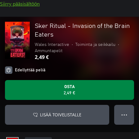
Siirry pääsisältöön
Sker Ritual - Invasion of the Brain
Eaters
Wales Interactive
•
Toiminta ja seikkailu
•
Ammuntapelit
2,49 €
Edellyttää peliä
OSTA
2,49 €
LISÄÄ TOIVELISTALLE
● ● ●