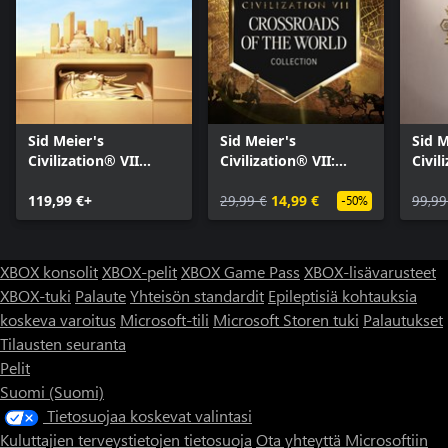
Sid Meier's
Sid Meier's
Sid M
Civilization® VII
Civilization® VII:
Civil
Settler's Edition
Crossroads of the
Delux
119,99 €+
World -kokoelma
29,99 €
14,99 €
99,99
-50%
XBOX konsolit
XBOX-pelit
XBOX Game Pass
XBOX-lisävarusteet
XBOX-tuki
Palaute
Yhteisön standardit
Epileptisiä kohtauksia
koskeva varoitus
Microsoft-tili
Microsoft Storen tuki
Palautukset
Tilausten seuranta
Pelit
Suomi (Suomi)
Tietosuojaa koskevat valintasi
Kuluttajien terveystietojen tietosuoja
Ota yhteyttä Microsoftiin