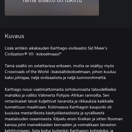
Tämä sisältö on lukittu
Kuvaus
Lisää antiikin aikakauden Karthago-sivilisaatio Sid Meier's
Civilization® VII -kokoelmaasi!*
Tämä sisältö on ostettavissa erikseen, mutta se sisältyy myös
Crossroads of the World -lisäsisältökokoelmaan, johon kuuluu
kaksi johtajaa, neljä sivilisaatiota ja neljä luonnonihmettä.
Karthago nousi vaatimattomasta siirtokunnasta taloudelliseksi
mahdiksi ja vallitsi Välimerta Pohjois-Afrikan rannoilta. Sen
virtaviivaiset laivat kuljettivat tavaroita ja rikkauksia kaikkialle
tunnettuun maailmaan. Kotimaassa Karthagon kaupunki oli
kuuluisa mestarillisista käsityöläistaidoista ja syvällisestä
maatalouden osaamisesta. Kilpailu ensin Kreikan ja sitten Rooman
kanssa johti maineikkaiden kenraalien ja voimakkaan laivaston
kehittymiseen. Sota koitui kuitenkin Karthagon kohtaloksi, ja