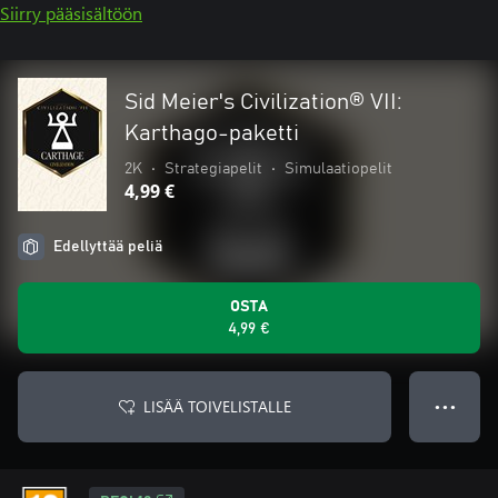
Siirry pääsisältöön
Sid Meier's Civilization® VII:
Karthago-paketti
2K
•
Strategiapelit
•
Simulaatiopelit
4,99 €
Edellyttää peliä
OSTA
4,99 €
LISÄÄ TOIVELISTALLE
● ● ●