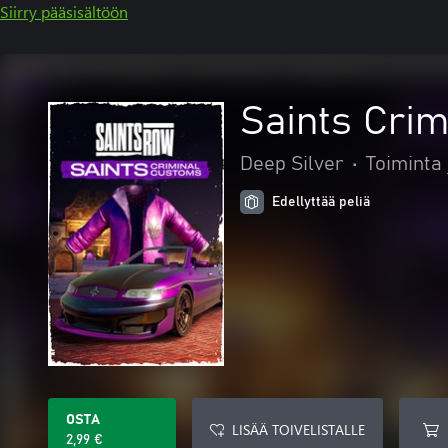
Siirry pääsisältöön
Saints Cri
Deep Silver
•
Toiminta 
Edellyttää peliä
OSTA
LISÄÄ TOIVELISTALLE
2,99 €