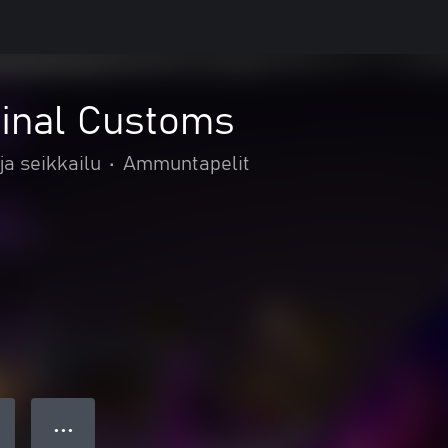
minal Customs
ja seikkailu
•
Ammuntapelit
● ● ●