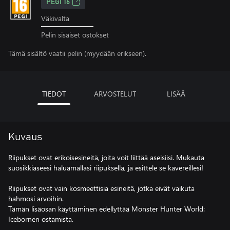
PEGI 16
Väkivalta
Pelin sisäiset ostokset
Tämä sisältö vaatii pelin (myydään erikseen).
TIEDOT
ARVOSTELUT
LISÄÄ
Kuvaus
Riipukset ovat erikoisesineitä, joita voit liittää aseisiisi. Mukauta
suosikkiaseesi haluamallasi riipuksella, ja esittele se kavereillesi!
Riipukset ovat vain kosmeettisia esineitä, jotka eivät vaikuta
hahmosi arvoihin.
Tämän lisäosan käyttäminen edellyttää Monster Hunter World:
Icebornen ostamista.