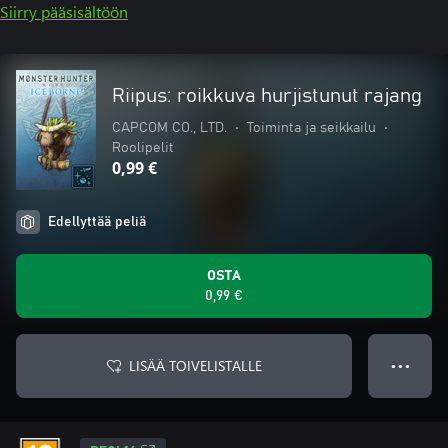
Siirry pääsisältöön
Riipus: roikkuva hurjistunut rajang
CAPCOM CO., LTD.
•
Toiminta ja seikkailu
•
Roolipelit
0,99 €
Edellyttää peliä
OSTA
0,99 €
LISÄÄ TOIVELISTALLE
● ● ●