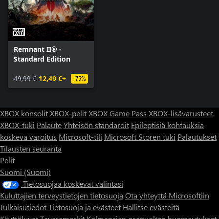
Remnant II® -
Standard Edition
49,99 €
12,49 €+
-75%
XBOX konsolit
XBOX-pelit
XBOX Game Pass
XBOX-lisävarusteet
XBOX-tuki
Palaute
Yhteisön standardit
Epileptisiä kohtauksia
koskeva varoitus
Microsoft-tili
Microsoft Storen tuki
Palautukset
Tilausten seuranta
Pelit
Suomi (Suomi)
Tietosuojaa koskevat valintasi
Kuluttajien terveystietojen tietosuoja
Ota yhteyttä Microsoftiin
Julkaisutiedot
Tietosuoja ja evästeet
Hallitse evästeitä
Käyttöluvat
Tavaramerkit
Kolmansien osapuolten huomautukset