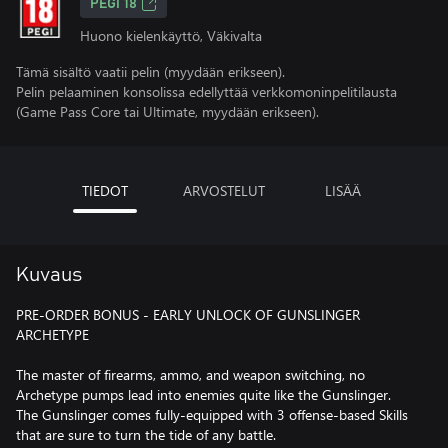
PEGI 18
Huono kielenkäyttö, Väkivalta
Tämä sisältö vaatii pelin (myydään erikseen).
Pelin pelaaminen konsolissa edellyttää verkkomoninpelitilausta
(Game Pass Core tai Ultimate, myydään erikseen).
TIEDOT
ARVOSTELUT
LISÄÄ
Kuvaus
PRE-ORDER BONUS - EARLY UNLOCK OF GUNSLINGER
ARCHETYPE
The master of firearms, ammo, and weapon switching, no
Archetype pumps lead into enemies quite like the Gunslinger.
The Gunslinger comes fully-equipped with 3 offense-based Skills
that are sure to turn the tide of any battle.