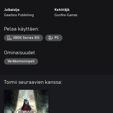
Julkaisija:
Kehittäjä:
Gearbox Publishing
Gunfire Games
Pelaa käyttäen:
XBOX Series X|S
PC
Ominaisuudet
Verkkomoninpeli
Toimii seuraavien kanssa: