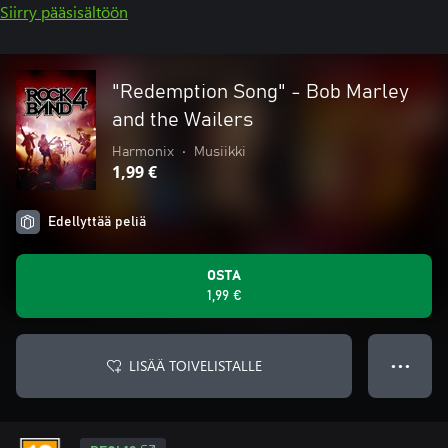
Siirry pääsisältöön
"Redemption Song" - Bob Marley
and the Wailers
Harmonix
•
Musiikki
1,99 €
Edellyttää peliä
OSTA
1,99 €
LISÄÄ TOIVELISTALLE
● ● ●