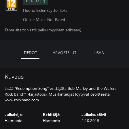
PEGI 12
Huono kielenkäyttö, Seksi
Online Music Not Rated
Tämä sisältö vaatii pelin (myydään erikseen).
TIEDOT
ARVOSTELUT
LISÄÄ
Kuvaus
Lisää "Redemption Song" esittäjältä Bob Marley and the Wailers
Rock Band™ -kirjastoosi. Musiikintekijät löytyvät osoitteesta
www.rockband.com.
Julkaisija:
Kehittäjä:
Julkaisupäivä
Harmonix
Harmonix
2.10.2015