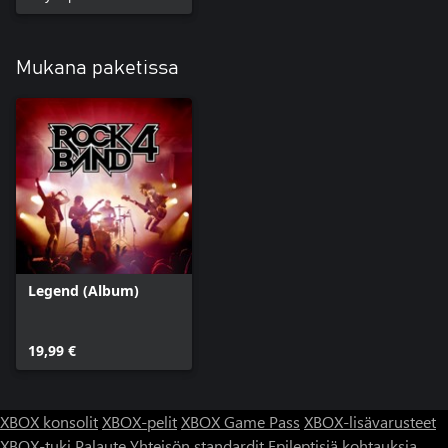
Mukana paketissa
Legend (Album)
19,99 €
XBOX konsolit
XBOX-pelit
XBOX Game Pass
XBOX-lisävarusteet
XBOX-tuki
Palaute
Yhteisön standardit
Epileptisiä kohtauksia