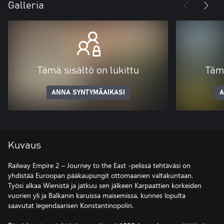
Galleria
Tämä sisältö on lukittu
Tämä
ANNA SYNTYMÄAIKASI
A
Kuvaus
Railway Empire 2 – Journey to the East -pelissä tehtäväsi on
yhdistää Euroopan pääkaupungit ottomaanien valtakuntaan.
Työsi alkaa Wienistä ja jatkuu sen jälkeen Karpaattien korkeiden
vuorien yli ja Balkanin karuissa maisemissa, kunnes lopulta
saavutat legendaarisen Konstantinopolin.