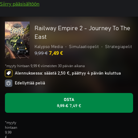
Siirry pääsisältöön
Railway Empire 2 - Journey To The
East
Kalypso Media
•
Simulaatiopelit
•
Strategiapelit
9,99 €
7,49 €
*myyty hintaan 9,99 € viimeisten 30 päivän aikana
Alennuksessa: säästä 2,50 €, päättyy 4 päivän kuluttua
Edellyttää peliä
OSTA
9,99 €
7,49 €
*myyty
hintaan
9,99
€