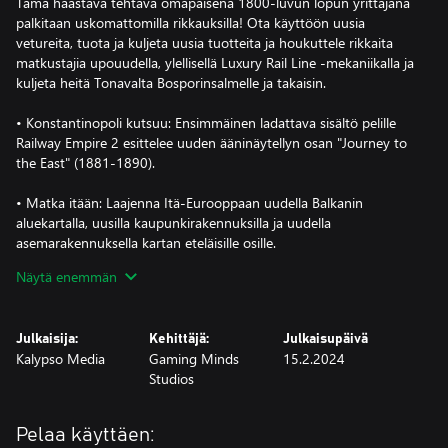
Tämä haastava tehtävä omapäisenä 1800-luvun lopun yrittäjänä
palkitaan uskomattomilla rikkauksilla! Ota käyttöön uusia
vetureita, tuota ja kuljeta uusia tuotteita ja houkuttele rikkaita
matkustajia upouudella, ylellisellä Luxury Rail Line -mekaniikalla ja
kuljeta heitä Tonavalta Bosporinsalmelle ja takaisin.
• Konstantinopoli kutsuu: Ensimmäinen ladattava sisältö pelille
Railway Empire 2 esittelee uuden ääninäytellyn osan "Journey to
the East" (1881-1890).
• Matka itään: Laajenna Itä-Eurooppaan uudella Balkanin
aluekartalla, uusilla kaupunkirakennuksilla ja uudella
asemarakennuksella kartan eteläisille osille.
Näytä enemmän
• Uusia eksoottisia luksustuotteita: Yli 10 uutta tuotetta, kuten
Välimeren oliivit, kultainen hunaja ja matot hienoimmista
kankaista.
Julkaisija:
Kehittäjä:
Julkaisupäivä
Kalypso Media
Gaming Minds
15.2.2024
• Halki vuorten: 6 uutta tehokasta veturia, kuten baijerilainen
Studios
Bavarian S 3/6 ja CFR 142, Karpaattien ylpeys.
• Fin de Siècle -glamouria: Uutta ominaisuutta "Luxury Rail Line"
Pelaa käyttäen:
voidaan tutkia alkaen vuodeta 1870, ja sen avulla saat uusia