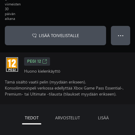
viimeisten
30
päivän
aikana
LISÄÄ TOIVELISTALLE
● ● ●
PEGI 12
Huono kielenkäyttö
Tämä sisältö vaatii pelin (myydään erikseen).
Konsolimoninpeli verkossa edellyttää Xbox Game Pass Essential-,
Premium- tai Ultimate -tilausta (tilaukset myydään erikseen).
TIEDOT
ARVOSTELUT
LISÄÄ